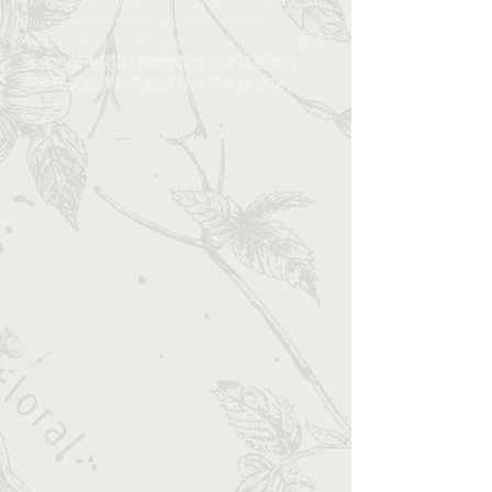
valentine
valentine's day
wedd
wedding
wedding floral
weddingdeco
workshop
xmas
佈置
宴會
惠蘭
拖尾花球
晚會
花球
花環
花藝師課​​
花藝班
花藝課程
花藝課程​​
鮮花束
鮮襟花