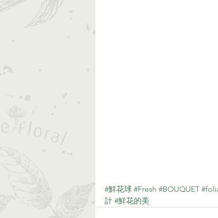
#鮮花球
#Fresh
#BOUQUET
#fol
計
#鮮花的美