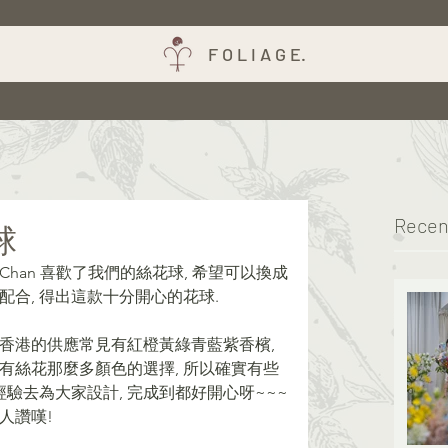
F O L I A G E.
Recen
球
y Chan 喜歡了我們的絲花球, 希望可以換成
配合, 得出這款十分開心的花球.
在香港的供應常見有紅橙黃綠青藍紫香檳, 
沒有絲花那麼多顏色的選擇, 所以確實有些
按經驗去為大家設計, 完成到都好開心呀~~~
人讚嘆!