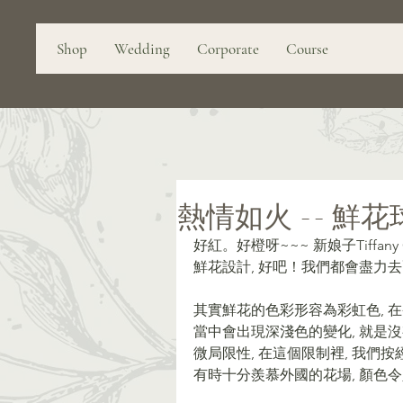
Shop
Wedding
Corporate
Course
熱情如火 -- 鮮花
好紅。好橙呀~~~ 新娘子Tiffan
鮮花設計, 好吧！我們都會盡力去
其實鮮花的色彩形容為彩虹色, 
當中會出現深淺色的變化, 就是
微局限性, 在這個限制裡, 我們
有時十分羨慕外國的花場, 顏色令