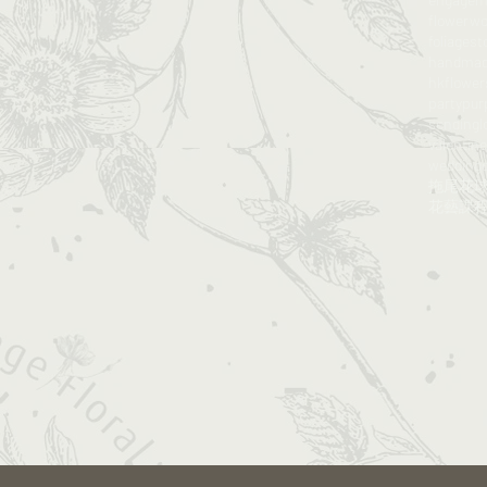
flowerw
foliagest
handma
hkflowe
party
pur
sendingl
valentine
wedding
拖尾花
花藝課程​