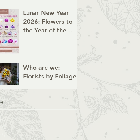
Lunar New Year
2026: Flowers to
the Year of the
Horse
Who are we:
Florists by Foliage
ve
3月
1月
9月