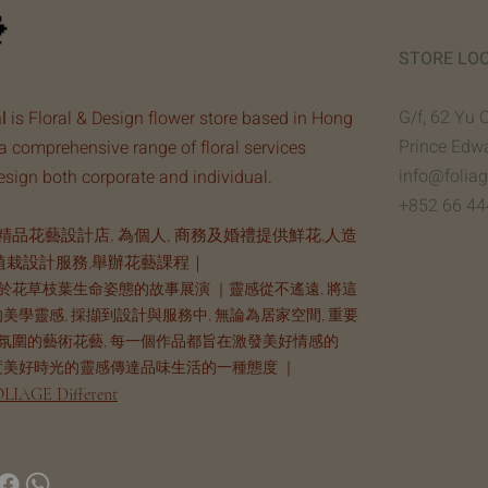
STORE LO
G/f, 62 Yu 
l
is Floral & Design flower store based in Hong
Prince Edw
a comprehensive range of floral services
info@folia
design both corporate and individual.
+852 66 44
品花藝設計店, 為個人, 商務及婚禮提供鮮花,人造
植栽設計服務,舉辦花藝課程｜
於花草枝葉生命姿態的故事展演 ｜靈感從不遙遠, 將這
的美學靈感, 採擷到設計與服務中, 無論為居家空間, 重要
氛圍的藝術花藝, 每一個作品都旨在激發美好情感的
共度美好時光的靈感傳達品味生活的一種態度 ｜
LIAGE Different