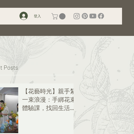
登入
t Posts
【花藝時光】親手紮
一束浪漫：手綁花束
體驗課，找回生活的
儀式感