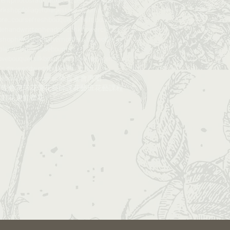
orkshop
foliage
foliagestore_course
ore_course​​
freshbouquet
gift
gift bouquet
de
handwritten
headpiece
hkflowerclass​​
rshop
hkwedding
love
mothers day
noblefir
ple
roadshow
rosebouquet
ovebouquet
silkbouquet
silkflower
valentine
's day
wedd
wedding
wedding floral
deco
workshop
xmas
佈置
宴會
惠蘭
球
晚會
花球
花環
花藝師課​​
花藝班
花藝課程
​
鮮花束
鮮襟花