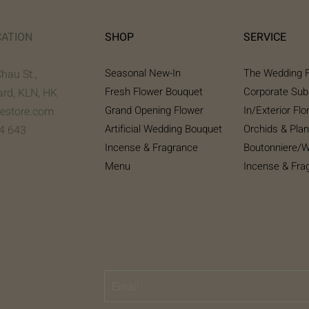
CATION
SHOP
SERVICE
Seasonal New-In
The Wedding F
Chau St.,
Fresh Flower Bouquet
Corporate Sub
ard, KLN, HK
Grand Opening Flower
In/Exterior Flo
gestore.com
Artificial Wedding Bouquet​
Orchids & Plan
4 643
Incense & Fragrance
Boutonniere/W
Menu
Incense & Fra