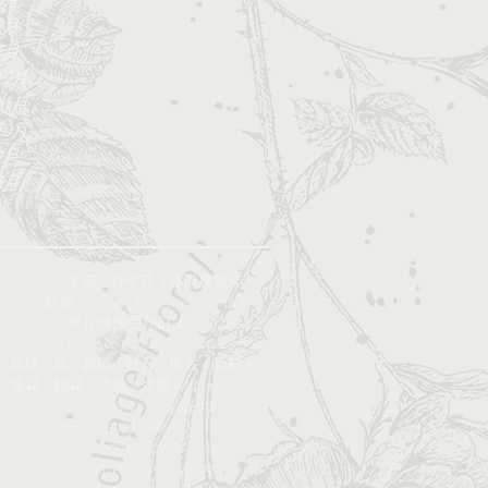
2月
1月
12月
11月
10月
9月
5月
lower #2020年花 #新年花 #香港農曆年
#Foliagestore #拾葉 #fineart #preweddinghk #engageme
#foliagestore #2017年花球接受預訂 #bouquet #wedding #鮮花花球
#poppy #monalisa #flower #shop #bouquet#florist
#絲花球 #花球 #花 #新娘 #牡丹 #復古 #啞粉 #bouquet#foliagesrore
派花 #絲花 #活動 #企業 #floral#flower
oliagestore
Audience Engagement
Blog
ogo design
PR
Special Events
hooting
Vintage
Wedding invitation
bigday
car decor
ceremony
corsage
corsages
entphotos
faux
fauxbouquet
floral
floristhk