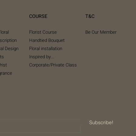
COURSE
T&C
loral
Florist Course
Be Our Member
scription
Handtied Bouquet
ral Design
Floral installation
ts
Inspired by...
rist
Corporate/Private Class
grance
Subscribe!