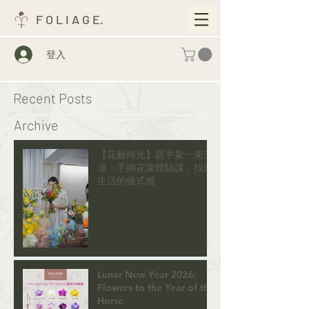
F O L I A G E.
登入
Recent Posts
Archive
【花藝時光】親手紮一束浪
漫：手綁花束體驗課，找回
生活的儀式感
Lunar New Year 2026:
Flowers to the Year of the
Horse