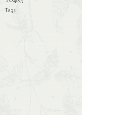
2016年5月
Tags
#CNYflower #2020年花 #新年花 #香港農曆年
#Foliagestore #拾葉 #fineart #preweddinghk #engageme
#foliagestore #2017年花球接受預訂 #bouquet #wedding #鮮花花球
#poppy #monalisa #flower #shop #bouquet#florist
#絲花球 #花球 #花 #新娘 #牡丹 #復古 #啞粉 #bouquet#foliagesrore
#荔枝角 #派花 #絲花 #活動 #企業 #floral#flower
#鮮花球 #foliagestore
Audience Engagement
Blog
CNY
DIY
Logo design
PR
Special Events
Styled shooting
Vintage
Wedding invitation
bigday
bouquet
car decor
ceremony
corsage
corsages
engagementphotos
faux
fauxbouquet
floral
floristhk
flowerworkshop
foliage
foliagestore_course
foliagestore_course​​
freshbouquet
gift
gift bouquet
handmade
handwritten
headpiece
hkflowerclass​​
hkflowershop
hkwedding
love
mothers day
noblefir
party
purple
roadshow
rosebouquet
sendinglovebouquet
silkbouquet
silkflower
valentine
valentine's day
wedd
wedding