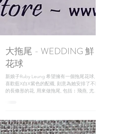
大拖尾 - WEDDING 鮮
花球
新娘子Ruby Leung 希望擁有一個拖尾花球, 很
喜歡藍X白X紫色的配襯, 刻意為她安排了不同
的長條形的花, 用來做拖尾, 包括︰飛燕, 尤加
利, 滿天星, 交剪蘭, 鬱金香, 感覺好豐富呀
~~~ 這種形態的花球, 手持期間會比較難掌
握, 所以我會提醒新娘子,...