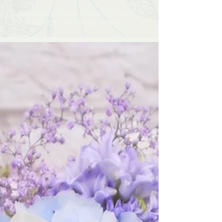
wedding floral
weddingdeco
workshop
xmas
佈置
宴會
惠蘭
拖尾花球
晚會
花球
花環
花藝師課​​
花藝班
花藝課程
花藝課程​​
鮮花束
鮮襟花