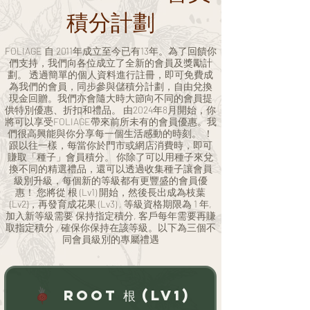
積分計劃
FOLIAGE 自 2011年成立至今已有13年。為了回饋你
們支持，我們向各位成立了全新的會員及獎勵計
劃。 透過簡單的個人資料進行註冊，即可免費成
為我們的會員，同步參與儲積分計劃，自由兌換
現金回贈。我們亦會隨大時大節向不同的會員提
供特別優惠、折扣和禮品。 由2024年8月開始，你
將可以享受FOLIAGE帶來前所未有的會員優惠。我
們很高興能與你分享每一個生活感動的時刻。 ！
跟以往一樣，每當你於門市或網店消費時，即可
賺取「種子」會員積分。 你除了可以用種子來兌
換不同的精選禮品，還可以透過收集種子讓會員
級別升級，每個新的等級都有更豐盛的會員優
惠！ 您將從 根 (Lv1) 開始，然後長出成為枝葉
(Lv2)，再發育成花果 (Lv3) , 等級資格期限為 1 年,
加入新等級需要 保持指定積分, 客戶每年需要再賺
取指定積分 , 確保你保持在該等級。以下為三個不
同會員級別的專屬禮遇
Root 根 (Lv1)