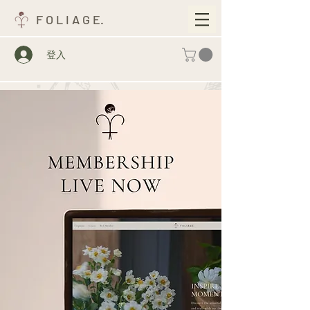
F O L I A G E.
登入