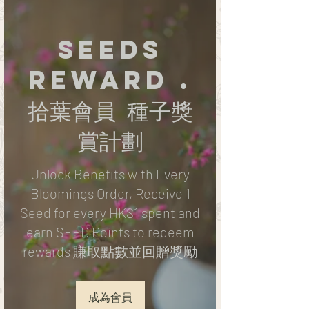
SEEDS
Reward .
拾葉會員 種子獎
賞計劃
Unlock Benefits with Every
Bloomings Order, Receive 1
Seed for every HK$1 spent and
earn SEED Points to redeem
rewards 賺取點數並回贈獎勵
成為會員