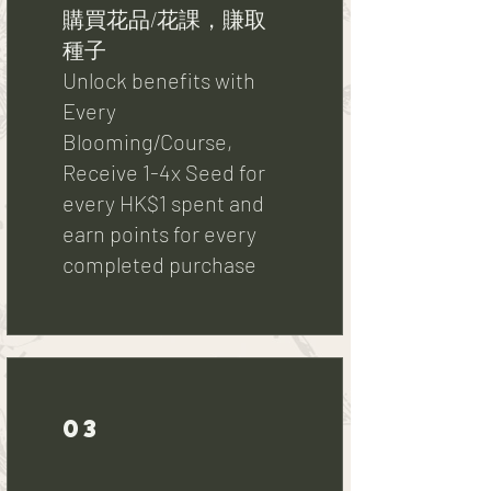
購買花品/花課，賺取
種子
Unlock benefits with
Every
Blooming/Course,
Receive 1-4x Seed for
every HK$1 spent and
earn points for every
completed purchase
03