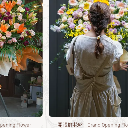
ning Flower -
開張鮮花籃 - Grand Opening Flo