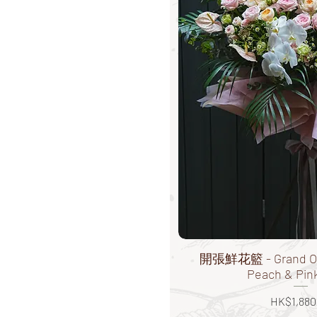
開張鮮花籃 - Grand Ope
Peach & Pin
價格
HK$1,880