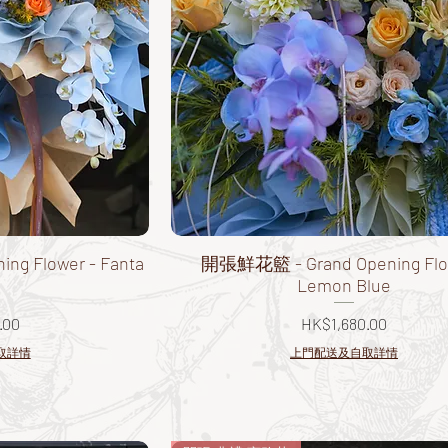
g Flower - Fanta
開張鮮花籃 - Grand Opening Flo
Lemon Blue
價格
.00
HK$1,680.00
取詳情
上門配送及自取詳情