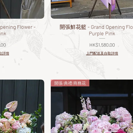
ning Flower -
開張鮮花籃 - Grand Opening Flo
ink
Purple Pink
價格
.00
HK$1,580.00
取詳情
上門配送及自取詳情
開張/典禮/商務花