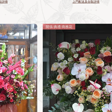
取詳情
上門配送及自取詳情
開張/典禮/商務花