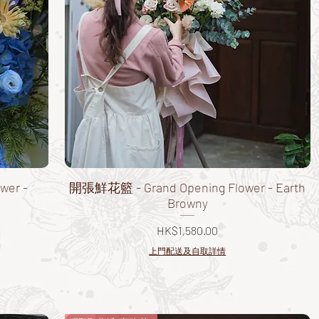
wer -
開張鮮花籃 - Grand Opening Flower - Earth
Browny
價格
HK$1,580.00
上門配送及自取詳情