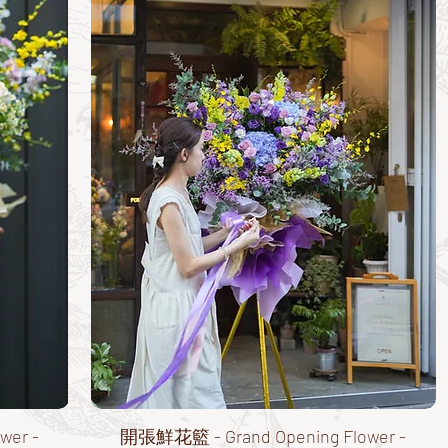
wer -
開張鮮花籃 - Grand Opening Flower -