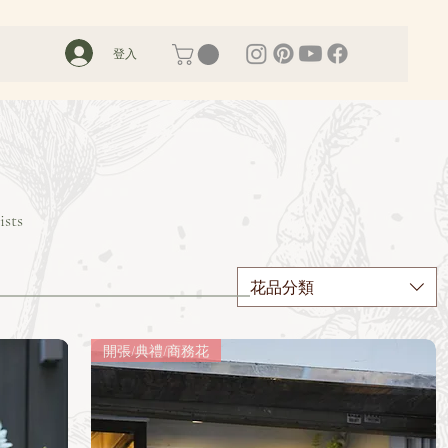
登入
ists
花品分類
開張/典禮/商務花