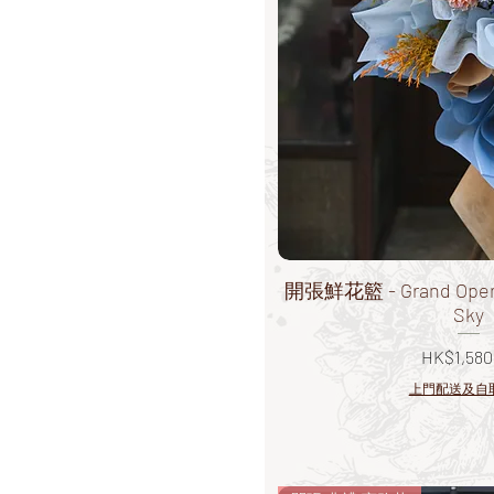
開張鮮花籃 - Grand Openin
Sky
價格
HK$1,580
上門配送及自