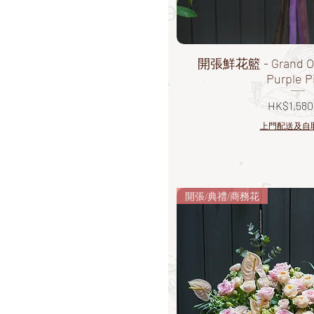
開張鮮花籃 - Grand Ope
Purple P
價格
HK$1,580
上門配送及自
開張/典禮/商務花