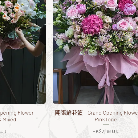
ning Flower -
開張鮮花籃 - Grand Opening Flower 
k Mixed
PinkTone
價格
.00
HK$2,680.00