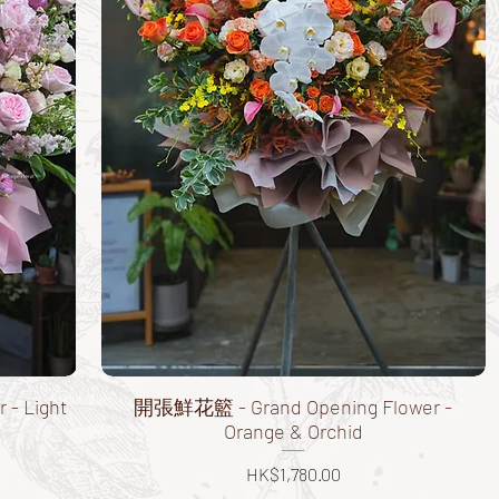
- Light
開張鮮花籃 - Grand Opening Flower -
Orange & Orchid
價格
HK$1,780.00