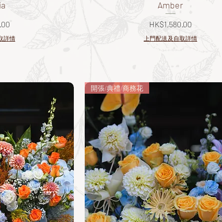
ia
Amber
價格
.00
HK$1,580.00
取詳情
上門配送及自取詳情
開張/典禮/商務花