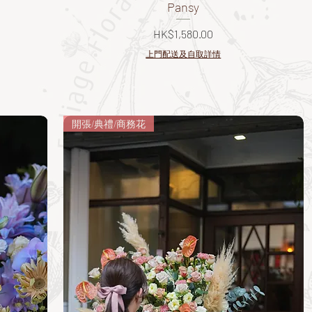
Pansy
價格
HK$1,580.00
上門配送及自取詳情
開張/典禮/商務花