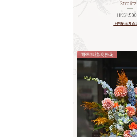
Strelitz
價格
HK$1,580
上門配送及自
開張/典禮/商務花