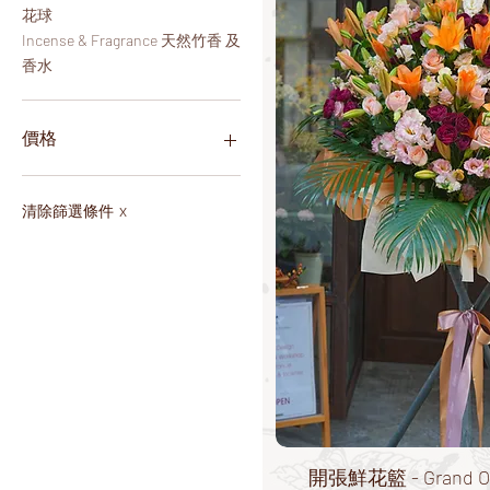
花球
Incense & Fragrance ​天然竹香 及
香水
價格
HK$0
HK$2,680
清除篩選條件
X
開張鮮花籃 - Grand Ope