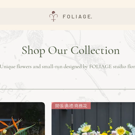
F O L I A G E.
Shop Our Collection
Unique flowers and small-run designed by FOLIAGE studio flor
開張/典禮/商務花