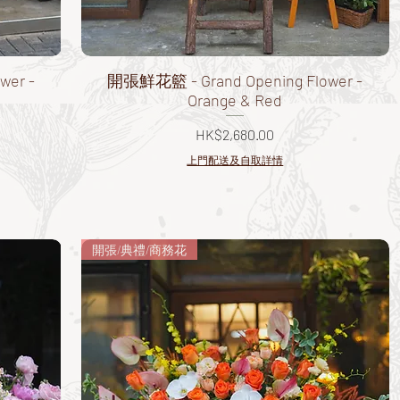
wer -
開張鮮花籃 - Grand Opening Flower -
Orange & Red
價格
HK$2,680.00
上門配送及自取詳情
開張/典禮/商務花