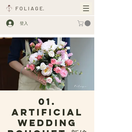
F O L I A G E.
登入
01.
Artificial
Wedding