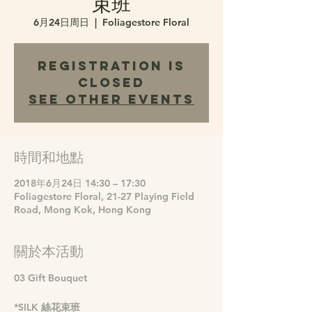
束班
6月24日周日
  |  
Foliagestore Floral
Registration is
Closed
See other events
時間和地點
2018年6月24日 14:30 – 17:30
Foliagestore Floral, 21-27 Playing Field
Road, Mong Kok, Hong Kong
關於本活動
*SILK 絲花束班