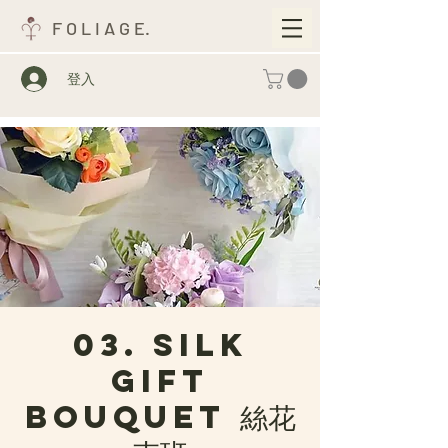
F O L I A G E.
登入
03. SILK
Gift
Bouquet 絲花