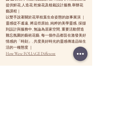
提供鮮花,人造花,乾燥花及植栽設計服務,舉辦花
藝課程｜
以雙手說著關於花草枝葉生命姿態的故事展演 ｜
靈感從不遙遠, 將這些原始, 純粹的美學靈感, 採擷
到設計與服務中, 無論為居家空間, 重要活動營造
難忘氛圍的藝術花藝, 每一個作品都旨在激發美好
情感的「時刻」, 共度美好時光的靈感傳達品味生
活的一種態度 ｜
How Were FOLIAGE Different