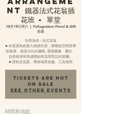
Arrangeme
nt 鐵器法式花翁插
花班 - 單堂
10月19日周六
  |  
Foliagestore Floral & Gift
拾葉
自然為本 - 法式花翁
■ 本堂課為拾葉大熱插作課，將闡述空間美學
的角度、插花方向的邏輯, 透過圖像、層次、
自然規律和美感開始與花草對話的契機。
■ 課程含花器、導師場景拍攝、工具借用
Tickets Are Not
on Sale
See other events
時間和地點