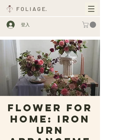
F O L I A G E.
登入
Flower For
HOME: Iron
Urn