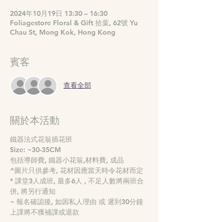
2024年10月19日 13:30 – 16:30
Foliagestore Floral & Gift 拾葉, 62號 Yu
Chau St, Mong Kok, Hong Kong
賓客
查看全部
關於本活動
鐵器法式花翁插花班
Size: ~30-35CM
包括導師費, 鐵器小花翁,材料費, 成品
^圖片只供參考, 花材因應當天時令花材而定
* 課堂3人成班, 最多6人 , 不足人數將兩班合
併, 將另行通知
~ 報名確認後, 如因私人理由 或 遲到30分鐘 
上課將不獲補課或退款