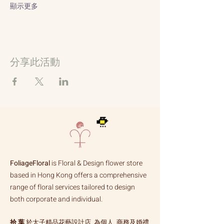
顯示更多
分享此活動
FoliageFloral
is Floral & Design flower store
based in Hong Kong offers a comprehensive
range of floral services tailored to design
both corporate and individual.
拾 葉
於太子精品花藝設計店, 為個人, 商務及婚禮