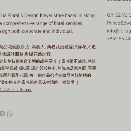
G/f, 62 Yu 
l
is Floral & Design flower store based in Hong
Prince Edw
a comprehensive range of floral services
info@folia
design both corporate and individual.
+852 66 44
品花藝設計店, 為個人, 商務及婚禮提供鮮花,人造
植栽設計服務,舉辦花藝課程｜
於花草枝葉生命姿態的故事展演 ｜靈感從不遙遠, 將這
的美學靈感, 採擷到設計與服務中, 無論為居家空間, 重要
氛圍的藝術花藝, 每一個作品都旨在激發美好情感的
共度美好時光的靈感傳達品味生活的一種態度 ｜
LIAGE Different