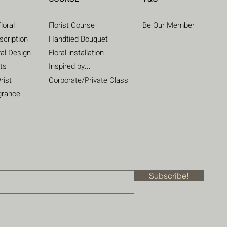
loral
Florist Course
Be Our Member
scription
Handtied Bouquet
ral Design
Floral installation
ts
Inspired by...
rist
Corporate/Private Class
grance
Subscribe!