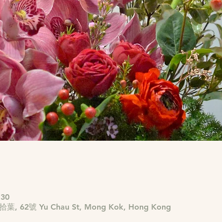
:30
ft 拾葉, 62號 Yu Chau St, Mong Kok, Hong Kong