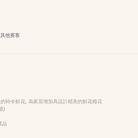
 位其他賓客
盤)
成品