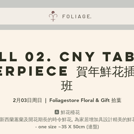
F O L I A G E.
LL 02. CNY Ta
erpiece 賀年鮮花插
班
2月03日周日
  |  
Foliagestore Floral & Gift 拾葉
🅰️ 鮮花檯花
用新西蘭蕙蘭及開花期長的時令鮮花, 為家居增加具設計精美的鮮
- one size ~35 X 50cm (連盤)