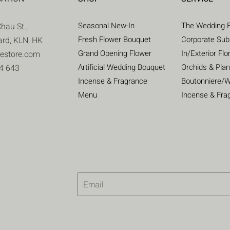
Seasonal New-In
The Wedding F
Chau St.,
Fresh Flower Bouquet
Corporate Sub
ard, KLN, HK
Grand Opening Flower
In/Exterior Flo
gestore.com
Artificial Wedding Bouquet​
Orchids & Plan
4 643
Incense & Fragrance
Boutonniere/W
Menu
Incense & Fra