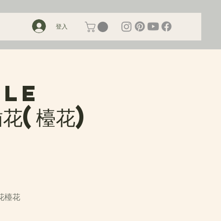
登入
ble
花(檯花)
花檯花