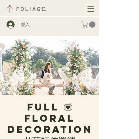
F O L I A G E.
登入
FULL 💟
FLORAL
DECORATION