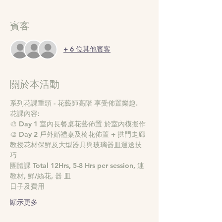
賓客
+ 6 位其他賓客
關於本活動
系列花課重頭 - 花藝師高階 享受佈置樂趣. 
花課內容:
🎨 Day 1 室內⻑餐桌花藝佈置 於室內模擬作
🎨 Day 2 戶外婚禮桌及椅花佈置 + 拱門走廊 
教授花材保鮮及⼤型器具與玻璃器⽫運送技
巧 
團體課 Total 12Hrs, 5-8 Hrs per session, 連
教材, 鮮/絲花, 器 ⽫
日子及費用
顯示更多