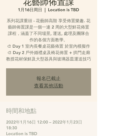
​花藝師佈置課
1月16日周日
  |  
Location is TBD
系列花課重頭 - 花藝師高階 享受佈置樂趣. 花
藝師佈置課是一個一連 2 周的大型鮮花佈置
課程，涵蓋了不同場景, 運送, 處理及團隊合
作的各個方面教學。
🎨 Day 1 室內⻑餐桌花藝佈置 於室內模擬作
🎨 Day 2 戶外婚禮桌及椅花佈置 + 拱門走廊
教授花材保鮮及⼤型器具與玻璃器⽫運送技巧
報名已截止
查看其他活動
時間和地點
2022年1月16日 12:00 – 2022年1月23日
18:30
Location is TBD