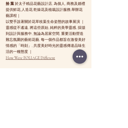
拾 葉
於太子精品花藝設計店, 為個人, 商務及婚禮
提供鮮花,人造花,乾燥花及植栽設計服務,舉辦花
藝課程｜
以雙手說著關於花草枝葉生命姿態的故事展演 ｜
靈感從不遙遠, 將這些原始, 純粹的美學靈感, 採擷
到設計與服務中, 無論為居家空間, 重要活動營造
難忘氛圍的藝術花藝, 每一個作品都旨在激發美好
情感的「時刻」, 共度美好時光的靈感傳達品味生
活的一種態度 ｜
How Were FOLIAGE Different