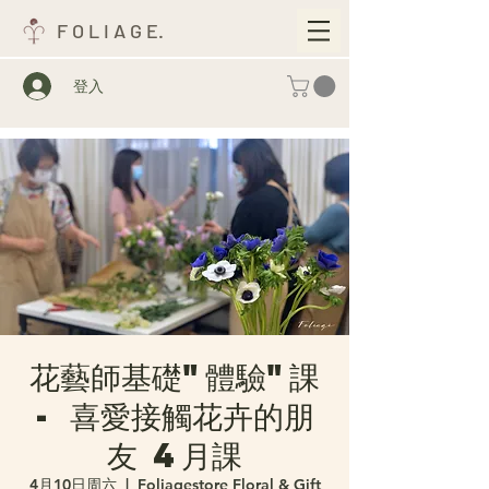
F O L I A G E.
登入
花藝師基礎"體驗"課
- 喜愛接觸花卉的朋
友 4月課
4月10日周六
  |  
Foliagestore Floral & Gift