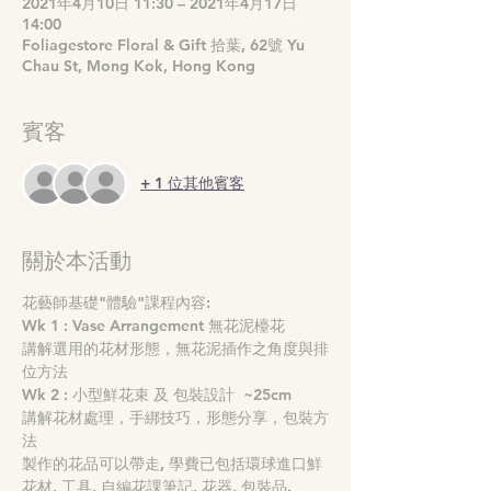
2021年4月10日 11:30 – 2021年4月17日
14:00
Foliagestore Floral & Gift 拾葉, 62號 Yu
Chau St, Mong Kok, Hong Kong
賓客
+ 1 位其他賓客
關於本活動
花藝師基礎"體驗"課程內容:
Wk 1 : Vase Arrangement 無花泥檯花
講解選用的花材形態，無花泥插作之角度與排
位方法
Wk 2 : 小型鮮花束 及 包裝設計  ~25cm  
講解花材處理，手綁技巧，形態分享，包裝方
法
製作的花品可以帶走, 學費已包括環球進口鮮
花材, 工具, 自編花課筆記, 花器, 包裝品. 