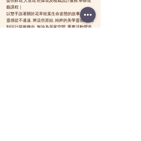
提供鮮花,人造花,乾燥花及植栽設計服務,舉辦花
藝課程｜
以雙手說著關於花草枝葉生命姿態的故事展演 ｜
靈感從不遙遠, 將這些原始, 純粹的美學靈感, 採擷
到設計與服務中, 無論為居家空間, 重要活動營造
難忘氛圍的藝術花藝, 每一個作品都旨在激發美好
情感的「時刻」, 共度美好時光的靈感傳達品味生
活的一種態度 ｜
How Were FOLIAGE Different