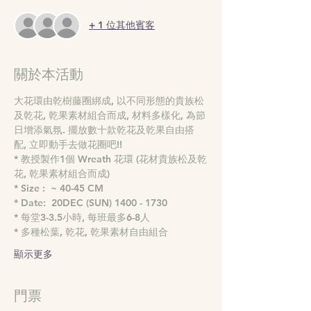
+ 1 位其他賓客
關於本活動
大花環由乾樹藤圈綁成, 以不同形態的貴族松
及乾花, 乾果素材組合而成, 材料多樣化, 為節
日增添氣氛. 擺放數十款乾花及乾果自由搭
配, 立即動手去做花圈吧!!
* 教授製作1個 Wreath 花環 (花材貴族松及乾
花, 乾果素材組合而成) 
* Size :  ~ 40-45 CM
* Date:  20DEC (SUN) 1400 - 1730 
* 每堂3-3.5小時, 每班最多6-8人 
* 多種松葉, 乾花, 乾果素材自由組合
顯示更多
門票