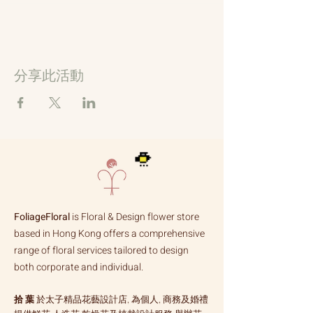
分享此活動
FoliageFloral
is Floral & Design flower store
based in Hong Kong offers a comprehensive
range of floral services tailored to design
both corporate and individual.
拾 葉
於太子精品花藝設計店, 為個人, 商務及婚禮