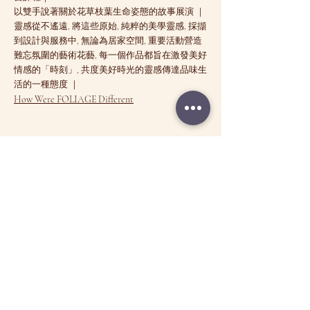
以雙手說著關於花草枝葉生命姿態的故事展演 ｜
靈感從不遙遠, 將這些原始, 純粹的美學靈感, 採擷
到設計與服務中, 無論為居家空間, 重要活動營造
難忘氛圍的藝術花藝, 每一個作品都旨在激發美好
情感的「時刻」, 共度美好時光的靈感傳達品味生
活的一種態度 ｜
How Were FOLIAGE Different