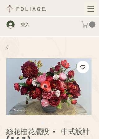
F O L I A G E.
登入
絲花檯花擺設 - 中式設計