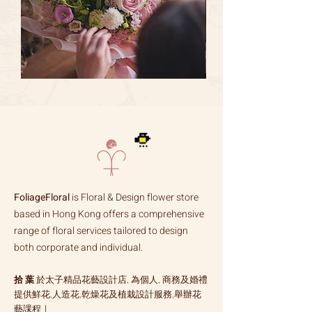
間到本店辦理退貨，請按以下步驟進行
1. 通過您的用戶名、電郵地址和手機號
來確認您所需辦理退貨的訂單號於收貨後
3天內以文字電郵形式通知我們。
2. 選擇您要退貨的商品，並填寫退貨原
Sweet
Ocean
因。
Pink
Song
Avalanche
Rose
3. 本店核實非不能退換貨的原因後，將
Rose
w/Vanda
w/Orchid
Coerulea
電郵回覆確認退貨商品，並約定時間交給
｜
｜
店員處理。
Flower
Flower
Bouquet
Bouquet
FoliageFloral
is Floral & Design flower store
based in Hong Kong offers a comprehensive
range of floral services tailored to design
both corporate and individual.
拾 葉
於太子精品花藝設計店, 為個人, 商務及婚禮
提供鮮花,人造花,乾燥花及植栽設計服務,舉辦花
藝課程｜