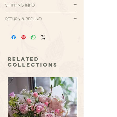
絲花檯花擺設 - 中式設計 ( 暖色系 - 酒紅,
SHIPPING INFO
桃紅色)
包括 花瓶, 高質花品 (使用大理, 牡丹, 蒙羅
領取地點為本店工作室，位於九龍太子汝
麗莎, 葉材)
RETURN & REFUND
州街62號地鋪 (MTR太子D出口)。一般絲花
Table Centerpiece in artificial
品你們亦可以選擇速遞服務，快遞公司將
現貨花品以現有狀況出售。如對花品出品
Size: 50 X 40 cm
提供完善包裝，運費由收件人付款，寄送
有任何疑問，請務必在下單時查問，一切
適用於開張送禮 / 慶祝典禮/ 商務佈置/
範圍包括香港(離島區不設送貨)、澳門、
以現貨花時作準，客人在確認收花後需承
Receiption前台花/ 茶几花擺設/ 家居裝飾/
台灣。
擔對絲花花品的保養。
月花/ 會議室花擺設
如出現以下情況，則我們無法協助辦理退
換貨：
Related
• 產品使用及存放場合不當，包括但不僅
Collections
限於接觸特別潮濕物、化學藥品、汽油、
油漆，洗滌劑，溶劑，烹飪油，太陽直照
等
• 由於外部硬物擦傷或磨損等原因造成產
品開裂或散開
• 不喜歡此產品
• 購買錯誤
如果您的訂單需要辦理退貨，請確保您的
訂單符合退換貨標準，您可以選擇營運時