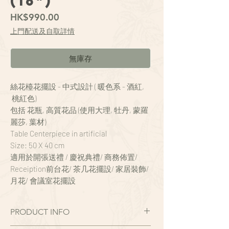
(16")
價
HK$990.00
格
上門配送及自取詳情
無庫存
絲花檯花擺設 - 中式設計 ( 暖色系 - 酒紅,
桃紅色)
包括 花瓶, 高質花品 (使用大理, 牡丹, 蒙羅
麗莎, 葉材)
Table Centerpiece in artificial
Size: 50 X 40 cm
適用於開張送禮 / 慶祝典禮/ 商務佈置/
Receiption前台花/ 茶几花擺設/ 家居裝飾/
月花/ 會議室花擺設
PRODUCT INFO