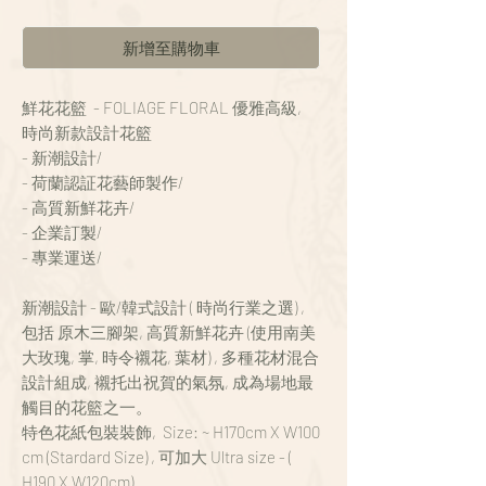
新增至購物車
鮮花花籃 - FOLIAGE FLORAL 優雅高級,
時尚新款設計花籃
- 新潮設計/
- 荷蘭認証花藝師製作/
- 高質新鮮花卉/
- 企業訂製/
- 專業運送/
新潮設計 - 歐/韓式設計 ( 時尚行業之選) ,
包括 原木三腳架, 高質新鮮花卉 (使用南美
大玫瑰, 掌, 時令襯花, 葉材) , 多種花材混合
設計組成, 襯托出祝賀的氣氛, 成為場地最
觸目的花籃之一。
特色花紙包裝裝飾, Size: ~ H170cm X W100
cm (Stardard Size) , 可加大 Ultra size - (
H190 X W120cm).