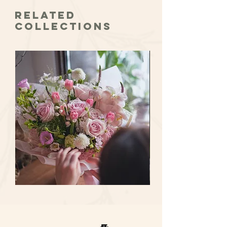
如出現以下情況，則我們無法協助辦理退
包括 原木三腳架,
換貨：
Related
高質新鮮花卉 (使用南美大玫瑰, 掌, 時令襯
• 產品使用及存放場合不當，包括但不僅
Collections
花, 葉材) ,
限於接觸特別潮濕物、化學藥品、汽油、
特色花紙包裝裝飾, Size: ~ H170cm X W100
油漆，洗滌劑，溶劑，烹飪油，太陽直照
cm (Stardard Size) , 可加大 Ultra size - (
等
H190 X W120cm).
• 由於外部硬物擦傷或磨損等原因造成產
顏色配搭可按喜好企業訂製, 由專業運送
品開裂或散開
團隊配送, 準時及穩妥.
• 不喜歡此產品
適用於開張送禮 / 慶祝典禮/ 僑遷/ 商務佈
• 購買錯誤
置, 設有A3大賀卡放置在花籃上方.
如果您的訂單需要辦理退貨，請確保您的
訂單符合退換貨標準，您可以選擇營運時
間到本店辦理退貨，請按以下步驟進行
1. 通過您的用戶名、電郵地址和手機號
來確認您所需辦理退貨的訂單號於收貨後
3天內以文字電郵形式通知我們。
2. 選擇您要退貨的商品，並填寫退貨原
Sweet
Ocean
因。
Pink
Song
Avalanche
Rose
3. 本店核實非不能退換貨的原因後，將
Rose
w/Vanda
w/Orchid
Coerulea
電郵回覆確認退貨商品，並約定時間交給
｜
｜
店員處理。
Flower
Flower