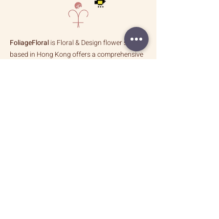
Bouquet
Bouquet
FoliageFloral
is Floral & Design flower store
based in Hong Kong offers a comprehensive
range of floral services tailored to design
both corporate and individual.
拾 葉
於太子精品花藝設計店, 為個人, 商務及婚禮
提供鮮花,人造花,乾燥花及植栽設計服務,舉辦花
藝課程｜
以雙手說著關於花草枝葉生命姿態的故事展演 ｜
靈感從不遙遠, 將這些原始, 純粹的美學靈感, 採擷
到設計與服務中, 無論為居家空間, 重要活動營造
難忘氛圍的藝術花藝, 每一個作品都旨在激發美好
情感的「時刻」, 共度美好時光的靈感傳達品味生
活的一種態度 ｜
How Were FOLIAGE Different