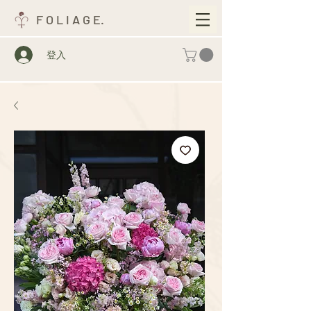
F O L I A G E.
登入