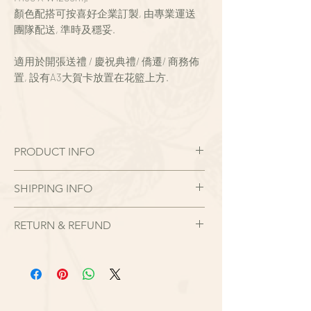
顏色配搭可按喜好企業訂製, 由專業運送
團隊配送, 準時及穩妥.
適用於開張送禮 / 慶祝典禮/ 僑遷/ 商務佈
置, 設有A3大賀卡放置在花籃上方.
PRODUCT INFO
鮮花花籃 - FOLIAGE FLORAL 優雅高級,
SHIPPING INFO
時尚新款設計花籃
- 新潮設計/
由專業運送團隊配送, 準時及穩妥.
- 荷蘭認証花藝師製作/
RETURN & REFUND
花籃提供配送服務，範圍包括香港, 九龍,
- 高質新鮮花卉/
新甲(離島區不設送貨)。
現貨花品以現有狀況出售。如對花品出品
- 企業訂製/
有任何疑問，請務必在下單時查問，一切
- 專業運送/
以現貨花時作準，客人在確認收花後需承
擔對絲花花品的保養。
新潮設計 - 歐/韓式設計 ( 時尚行業之選) ,