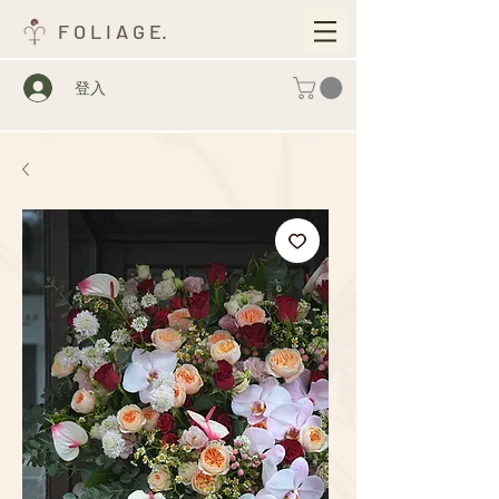
F O L I A G E.
登入