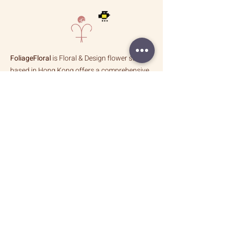
｜
｜
店員處理。
Flower
Flower
Bouquet
Bouquet
FoliageFloral
is Floral & Design flower store
based in Hong Kong offers a comprehensive
range of floral services tailored to design
both corporate and individual.
拾 葉
於太子精品花藝設計店, 為個人, 商務及婚禮
提供鮮花,人造花,乾燥花及植栽設計服務,舉辦花
藝課程｜
以雙手說著關於花草枝葉生命姿態的故事展演 ｜
靈感從不遙遠, 將這些原始, 純粹的美學靈感, 採擷
到設計與服務中, 無論為居家空間, 重要活動營造
難忘氛圍的藝術花藝, 每一個作品都旨在激發美好
情感的「時刻」, 共度美好時光的靈感傳達品味生
活的一種態度 ｜
How Were FOLIAGE Different