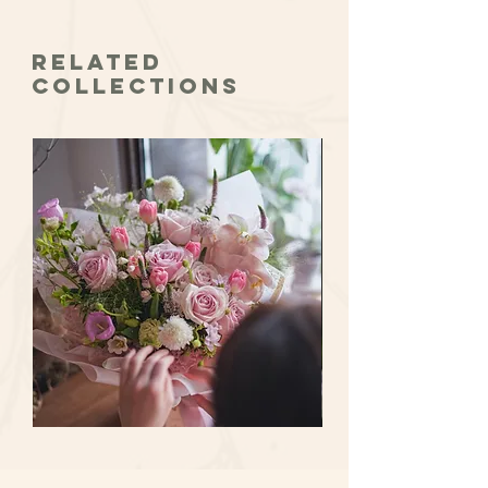
擔對絲花花品的保養。
新潮設計 - 歐/韓式設計 ( 時尚行業之選) ,
如出現以下情況，則我們無法協助辦理退
包括 原木三腳架,
換貨：
Related
高質新鮮花卉 (使用南美大玫瑰, 掌, 時令襯
• 產品使用及存放場合不當，包括但不僅
Collections
花, 葉材) ,
限於接觸特別潮濕物、化學藥品、汽油、
特色花紙包裝裝飾, Size: ~ H170cm X W100
油漆，洗滌劑，溶劑，烹飪油，太陽直照
cm (Stardard Size) , 可加大 Ultra size - (
等
H190 X W120cm).
• 由於外部硬物擦傷或磨損等原因造成產
顏色配搭可按喜好企業訂製, 由專業運送
品開裂或散開
團隊配送, 準時及穩妥.
• 不喜歡此產品
適用於開張送禮 / 慶祝典禮/ 僑遷/ 商務佈
• 購買錯誤
置, 設有A3大賀卡放置在花籃上方.
如果您的訂單需要辦理退貨，請確保您的
訂單符合退換貨標準，您可以選擇營運時
間到本店辦理退貨，請按以下步驟進行
1. 通過您的用戶名、電郵地址和手機號
來確認您所需辦理退貨的訂單號於收貨後
3天內以文字電郵形式通知我們。
2. 選擇您要退貨的商品，並填寫退貨原
Sweet
Ocean
因。
Pink
Song
Avalanche
Rose
3. 本店核實非不能退換貨的原因後，將
Rose
w/Vanda
w/Orchid
Coerulea
電郵回覆確認退貨商品，並約定時間交給