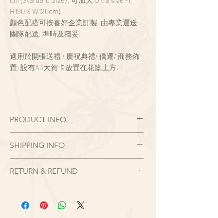
cm (Stardard Size) , 可加大 Ultra size - (
H190 X W120cm).
顏色配搭可按喜好企業訂製, 由專業運送
團隊配送, 準時及穩妥.
適用於開張送禮 / 慶祝典禮/ 僑遷/ 商務佈
置, 設有A3大賀卡放置在花籃上方.
PRODUCT INFO
鮮花花籃 - FOLIAGE FLORAL 優雅高級,
SHIPPING INFO
時尚新款設計花籃
- 新潮設計/
由專業運送團隊配送, 準時及穩妥.
- 荷蘭認証花藝師製作/
RETURN & REFUND
花籃提供配送服務，範圍包括香港, 九龍,
- 高質新鮮花卉/
新甲(離島區不設送貨)。
現貨花品以現有狀況出售。如對花品出品
- 企業訂製/
有任何疑問，請務必在下單時查問，一切
- 專業運送/
以現貨花時作準，客人在確認收花後需承