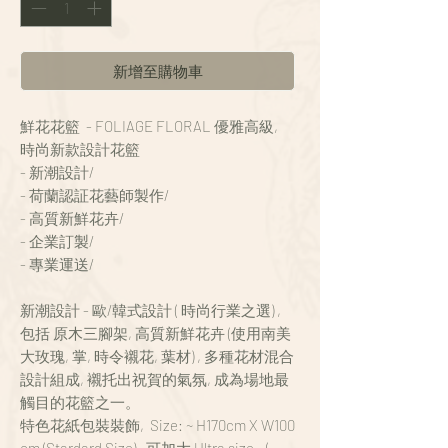
新增至購物車
鮮花花籃 - FOLIAGE FLORAL 優雅高級,
時尚新款設計花籃
- 新潮設計/
- 荷蘭認証花藝師製作/
- 高質新鮮花卉/
- 企業訂製/
- 專業運送/
新潮設計 - 歐/韓式設計 ( 時尚行業之選) ,
包括 原木三腳架, 高質新鮮花卉 (使用南美
大玫瑰, 掌, 時令襯花, 葉材) , 多種花材混合
設計組成, 襯托出祝賀的氣氛, 成為場地最
觸目的花籃之一。
特色花紙包裝裝飾, Size: ~ H170cm X W100