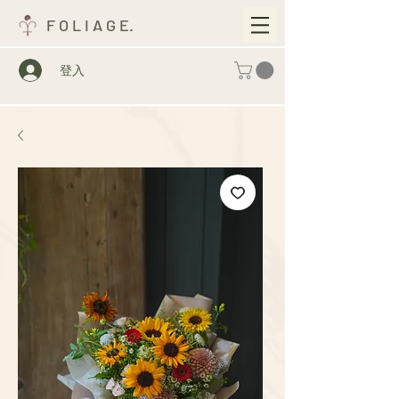
F O L I A G E.
登入