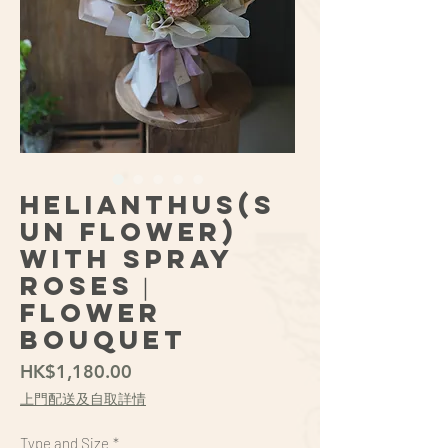
Helianthus(S
un Flower)
with Spray
Roses｜
Flower
Bouquet
價
HK$1,180.00
格
上門配送及自取詳情
Type and Size
*