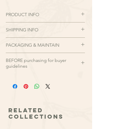
PRODUCT INFO
"月度限定 - 鮮花花禮"
SHIPPING INFO
提供一站式網購連送花上門服務, 亦是
Foliagestore Floral 每月/每季都會介紹當
請於送花日期前
3-
7天前
完成訂購, 並寫下
造的荷蘭直送鮮花作為花禮的主要花材.
PACKAGING & MAINTAIN
送花日子。如少於預訂日子緊急訂購、特
向日葵又名太陽花，因其花常朝著太陽而
殊需求請於營業時間來電專人服務
運輸包裝
得名。英語名稱“Sunflower”卻不是因為它
Whatsapp:
+85266444643
。收到款項後訂
BEFORE purchasing for buyer
– 為保護花束在運輸過程處理, 我們會以環
的向陽特性，而是因為其黃花開似太陽的
單確認及送出。
guidelines
保紙袋盛載, 也為更方便提取及便攜
緣故。接收到這花的人，像擁有一顆如太
下單成功後，將收到電郵確認. 如無特別
鮮 花禮維護
陽般明朗、快樂的心！
由於訂單在確認後，會立即進入海外花卉
情況，本店將不會與您聯繫確認訂單
– 收到後可將包裝拆下，放入適合花器並
花語：光輝、高傲、忠誠、愛慕、勇敢的
採購程序，我們採購專員會即時發送訂單
配送說明
注入適度水份，將可能在水中的葉片去除
去追求自己想要的幸福。
資料予所屬花商戶作備貨及出貨，因此在
– 鮮花品及花禮限一位收件人簽收，若相
避免腐爛，強烈建議每天修剪花莖底部及
主花: 向日葵, 小玫瑰, 時令襯花, (襯色包裝
已確認訂單中作臨時的更改，會造成時間
同地址、不同簽收者則視為不同訂單
更換清水
紙)
不足及花卉已經拍賣而影響訂花安排。故
– 每筆交易僅含一次上門配送費用，懇請
– 如需維持花紙禮品包裝，可每天將清水
類型: 花束
此，請恕我們未能取消或更改任何已確定
Related
確認收件資訊完整、是否能於選擇時間內
注入花束內維持基本水量
花束尺寸: ~35-40 cm (Std) 4-6 pcs
的訂單，請閣下理解及體諒。請閣下於訂
Collections
簽收花品及花禮，以免造成二次運送(含修
– 淋水時請避開花瓣, 避免花蕊內部積水，
Sunflower +Seasonal Flowers / -45 cm (Std)
購前細閱訂明的退貨或更換政策。
改地址) 須負擔二次運費。
如有乾枯可將花瓣剝除
7-9 pcs Sunflower +Seasonal Flowers
鮮花是以天然植本，偶有花材缺貨或品質