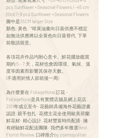
類型: 花束花束尺寸: ~35-40 cm (Std) 4-6
pcs Sunflower +Seasonal Flowers / -45 cm
(Std) 7-9 pcs Sunflower +Seasonal Flowers
圖中是35CM larger Size
顏色: 黃色 , *啡黃油畫向日葵供應不穩定,
如無法供應將以全黃色向日葵替代, 下單
前敬請留意。
各項花卉作品均附心意卡。鮮花擺放鑑賞
期約 5 - 7 天，花材也會因環境、氣候、溫
度等因素而影響其保存天數。
(不適用於情人節前後一周)
為什麼要在 Foliagefloral 訂花 -
Foliagefloral是具有實體店舖及網上花店,
2011年成立至今- 花藝師具備海外花藝證書
認證, 親手包扎- 花禮主花全使用歐美荷蘭
鮮花材- 精心設計, 花材豐富時尚配搭- 擁
有經驗鮮花配送團隊- 我們多年獲選Best
Florist Review, 口碑推介by cosmopolitan