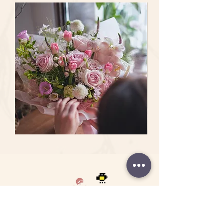
– 特殊節慶將可能無法指定上午/下午時段
– 放置通風涼爽處可加長花期，切勿放在
圖中是35CM Large Size
不佳的情形，主花枝數將有可能視花朵大
送達
高溫悶熱或強光環境下
顏色: 黃色 , *啡黃油畫向日葵供應不穩定,
小微調，若有特殊朵數需求請來電洽詢。
1 專人上門配送
如無法供應將以全黃色向日葵替代, 下單
如對花品出品有任何疑問，請務必在下單
可選擇配送時段為：全日9am-5pm、早上
前敬請留意。
時查問，一切以現貨花時作準，客人在確
時段 9-12、下午時段 2-5。
各項花卉作品均附心意卡。
認收花後需承擔對花品的保養。
鮮花擺放鑑賞期約 5 - 7 天，花材也會因環
根據個別供應商的退貨或更換政策，倘閣
2 到店自取
,
境、氣候、溫度等因素而影響其保存天
下訂購的商品未如理想或有任何意見，請
我們位於九龍太子汝州街62號地鋪(近界限
數。
於收貨後3小時內致電 66 444 643或電郵
街,太子站D出口步行3分鐘)
至
info@foliagestore.com
以查詢有關換貨
https://g.page/Foliagestore?share
或退款之安排，請準備訂單編號、收貨時
間及日期、相關貨品之照片，並保留貨物
及其包裝。請務必保留所有損壞、不合規
Sweet
Ocean
格或不正確之貨物。為改善服務，我們可
Pink
Song
Avalanche
Rose
能要求收回貨品以作調查。如閣下/收件人
Rose
w/Vanda
w/Orchid
Coerulea
未能或拒絕交回貨品，將可能不獲賠償，
｜
｜
如我們要求收回貨品以作調查，將會於收
Flower
Flower
Bouquet
Bouquet
到申請後一天內提出。
個別花材原身帶有香味及重花粉, 吸入或
接觸或會引致敏感情況，如收花人或寵物
已知對個別花材有敏感徵狀，請考慮情況
FoliageFloral
is Floral & Design flower store