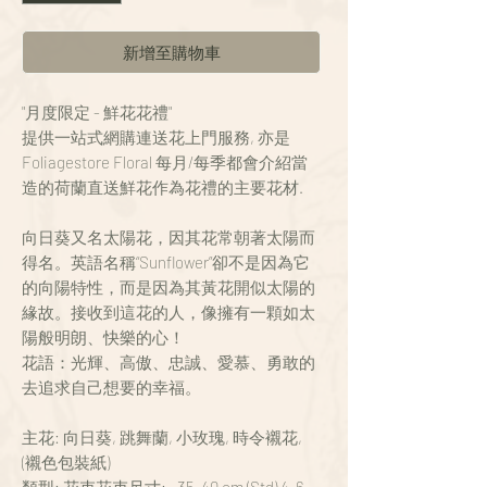
新增至購物車
"月度限定 - 鮮花花禮"
提供一站式網購連送花上門服務, 亦是
Foliagestore Floral 每月/每季都會介紹當
造的荷蘭直送鮮花作為花禮的主要花材.
向日葵又名太陽花，因其花常朝著太陽而
得名。英語名稱“Sunflower”卻不是因為它
的向陽特性，而是因為其黃花開似太陽的
緣故。接收到這花的人，像擁有一顆如太
陽般明朗、快樂的心！
花語：光輝、高傲、忠誠、愛慕、勇敢的
去追求自己想要的幸福。
主花: 向日葵, 跳舞蘭, 小玫瑰, 時令襯花,
(襯色包裝紙)