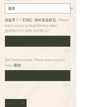
請提早 5-7 天預訂, 海外直送鮮花 . Please
leave us your pickup/delivery date!
DD/MM/YYYY AM9-12/PM2-5
*
0/20
Gift Card provided, Please leave us your
msg. (選填)
0/180
數量
*