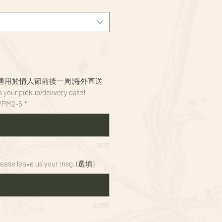
(不適用於情人節前後一周)海外直送
 your pickup/delivery date!
/PM2-5
*
0/20
Please leave us your msg. (選填)
0/180