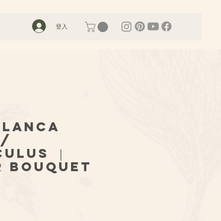
登入
Blanca
w/
culus ｜
r Bouquet