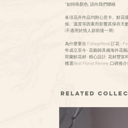
*如特殊顏色, 請向我們聯絡
各項花卉作品均附心意卡。鮮花擺放
候、溫度等因素而影響其保存天
(不適用於情人節前後一周)
為什麼要在 Foliagefloral 訂花 - 
年成立至今- 花藝師具備海外花藝
荷蘭鮮花材- 精心設計, 花材豐富
獲選Best Florist Review, 口碑推介b
Related Colle