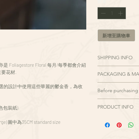
數量
*
新增至購物車
SHIPPING INFO
liagestore Floral 每月/每季都會介紹
請於送花日期前
5-
要花材.
PACKAGING & MA
如少於預訂日子緊
電專人服務 Whatsap
運輸包裝
精選的設計中使用這些華麗的鬱金香，為收
單確認及送出。
Before purchasing 
– 為保護花束在運輸
下單成功後，將收到
也為更方便提取及
由於訂單在確認後
不會與您聯繫確認
鮮 花禮維護
PRODUCT INFO
色包裝紙)
我們採購專員會即
配送說明
– 收到後可將包裝
貨及出貨，因此在
– 鮮花品及花禮限
"月度限定 - 鮮花花禮
份，將可能在水中
rge) 圖中為35CM standard size
成時間不足及花卉
簽收者則視為不同
提供一站式網購連送花上門
天修剪花莖底部及
請恕我們未能取消
– 每筆交易僅含一
Floral 每月/
– 如需維持花紙禮
理解及體諒。請閣
完整、是否能於選