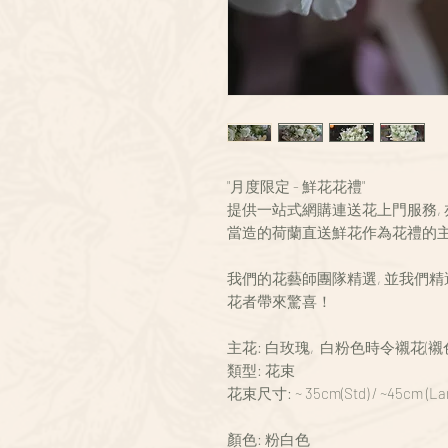
"月度限定 - 鮮花花禮"
提供一站式網購連送花上門服務, 亦是 Fo
當造的荷蘭直送鮮花作為花禮的主
我們的花藝師團隊精選, 並我們
花者帶來驚喜！
主花: 白玫瑰, 白粉色時令襯花(襯
類型: 花束
花束尺寸: ~ 35cm(Std) / ~45cm (La
顏色: 粉白色