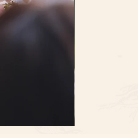
Ocean
Song
Rose
w/Vanda