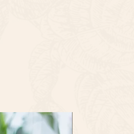
址) 須負擔二次運費。
布各地的色彩艷麗的鬱金香，荷蘭
, 避免花蕊內部積水，如有乾枯可
，偶有花材缺貨或品質不佳的情
無法指定上午/下午時段送達
的花藝師團隊精選, 並我們精選的
可能視花朵大小微調，若有特殊朵
麗的鬱金香，為收花者帶來驚喜！
可加長花期，切勿放在高溫悶熱或強
。如對花品出品有任何疑問，請務
9am-5pm、早上時段 9-12、
小丁, 白粉色時令襯花(襯色包裝紙)
一切以現貨花時作準，客人在確認
品的保養。
 / ~45cm (Large) 圖中為~35CM
退貨或更換政策，倘閣下訂購的商
意見，請於收貨後3小時內致電
街62號地鋪(近界限街,太子站D
我們聯絡
info@foliagestore.com
以查詢有關
g.page/Foliagestore?share
心意卡。
，請準備訂單編號、收貨時間及日
 - 8 天，花材也會因環境、氣候、
片，並保留貨物及其包裝。請務必
其保存天數。
合規格或不正確之貨物。為改善服
回貨品以作調查。如閣下/收件人
品，將可能不獲賠償，如我們要求
，將會於收到申請後一天內提出。
味及重花粉, 吸入或接觸或會引致
人或寵物已知對個別花材有敏感徵
決定是否購買。
L 將為保持質量, 會結合美學, 質量及色
保留更改產品內容的權利，恕不另