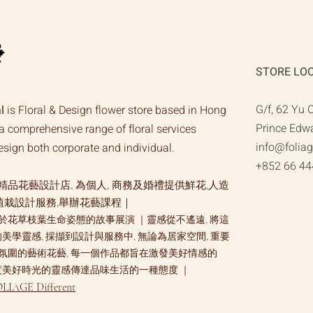
w/Orchid
｜
Flower
Bouquet
STORE LO
G/f, 62 Yu 
l
is Floral & Design flower store based in Hong
Prince Edw
a comprehensive range of floral services
info@folia
design both corporate and individual.
+852 66 44
品花藝設計店, 為個人, 商務及婚禮提供鮮花,人造
植栽設計服務,舉辦花藝課程｜
於花草枝葉生命姿態的故事展演 ｜靈感從不遙遠, 將這
的美學靈感, 採擷到設計與服務中, 無論為居家空間, 重要
氛圍的藝術花藝, 每一個作品都旨在激發美好情感的
共度美好時光的靈感傳達品味生活的一種態度 ｜
LIAGE Different