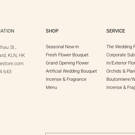
CATION
SHOP
SERVICE
Seasonal New-In
The Wedding F
Chau St.,
Fresh Flower Bouquet
Corporate Sub
ard, KLN, HK
Grand Opening Flower
In/Exterior Flo
gestore.com
Artificial Wedding Bouquet​
Orchids & Plan
4 643
Incense & Fragrance
Boutonniere/W
Menu
Incense & Fra