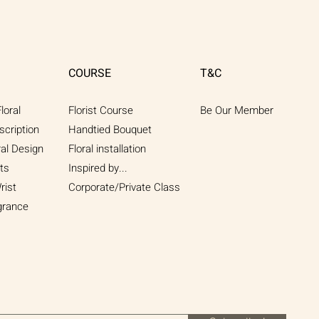
Coerulea
｜
Flower
Bouquet
COURSE
T&C
loral
Florist Course
Be Our Member
scription
Handtied Bouquet
ral Design
Floral installation
ts
Inspired by...
rist
Corporate/Private Class
grance