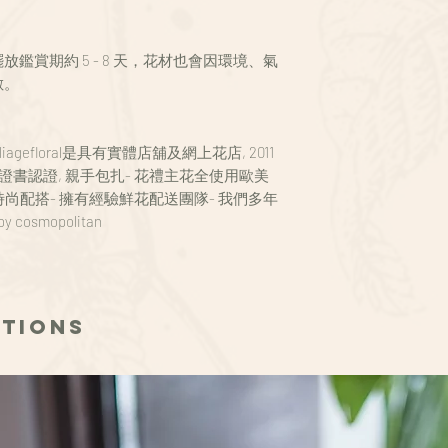
禮的主要花材.
持基本水量
政策。
成二次運送(含修改地
最引人注目的是遍
– 淋水時請避開花瓣
鮮花是以天然植本
– 特殊節慶將可能
幾乎到處都有。我們
將花瓣剝除
形，主花枝數將有
鑑賞期約 5 - 8 天，花材也會因環境、氣
1 專人上門配送
設計中使用這些華
– 放置通風涼爽處
數需求請來電洽詢
數。
可選擇配送時段為：全日
主花: 白玫瑰, 蝴蝶
光環境下
必在下單時查問，
下午時段 2-5。
類型: 花束
收花後需承擔對花
花束尺寸: ~35cm(Std)
根據個別供應商的
2 到店自取
,
Foliagefloral是具有實體店舖及網上花店, 2011
standard size
品未如理想或有任何
我們位於九龍太子汝州
證書認證, 親手包扎- 花禮主花全使用歐美
*如特殊顏色, 請向
66 444 643或電郵至
出口步行3分鐘) https://
時尚配搭- 擁有經驗鮮花配送團隊- 我們多年
各項花卉作品均附
換貨或退款之安排
鮮花擺放鑑賞期約 5
y cosmopolitan
期、相關貨品之照
溫度等因素而影響
保留所有損壞、不
務，我們可能要求收
未能或拒絕交回貨
收回貨品以作調查
ctions
個別花材原身帶有香
敏感情況，如收花
狀，請考慮情況後
FOLIAGEFLORA
調作調整，我們將