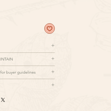
7天前
完成訂購, 並寫下送花日子。
INTAIN
急訂購、特殊需求請於營業時間來
p:
+85266444643
。收到款項後訂
for buyer guidelines
過程處理, 我們會以環保紙袋盛載,
電郵確認. 如無特別情況，本店將
便攜
，會立即進入海外花卉採購程序，
訂單
時發送訂單資料予所屬花商戶作備
拆下，放入適合花器並注入適度水
已確認訂單中作臨時的更改，會造
一位收件人簽收，若相同地址、不同
"
的葉片去除避免腐爛，強烈建議每
已經拍賣而影響訂花安排。故此，
訂單
服務, 亦是 Foliagestore
更換清水
或更改任何已確定的訂單，請閣下
次上門配送費用，懇請確認收件資訊
每季都會介紹當造的荷蘭直送鮮花作為花
品包裝，可每天將清水注入花束內維
下於訂購前細閱訂明的退貨或更換
擇時間內簽收花品及花禮，以免造