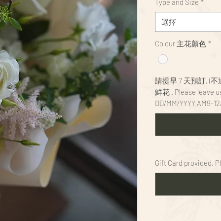
Type and Size
*
選擇
Colour 主花顏色
*
請提早 7 天預訂, 
鮮花 . Please leave us
DD/MM/YYYY AM9-12
Gift Card provided, 