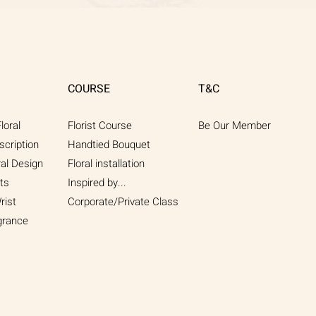
Rose
w/Vanda
Coerulea
｜
Flower
Bouquet
COURSE
T&C
loral
Florist Course
Be Our Member
scription
Handtied Bouquet
ral Design
Floral installation
ts
Inspired by...
rist
Corporate/Private Class
grance