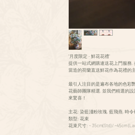
"月度限定 - 鮮花花禮"
提供一站式網購連送花上門服務, 亦是 Fo
當造的荷蘭直送鮮花作為花禮的主
最引人注目的是遍布各地的色彩
花藝師團隊精選, 並我們精選的
來驚喜！
主花: 染藍淺粉玫瑰, 藍飛燕, 時
類型: 花束
花束尺寸: ~ 35cm(Std) / ~45cm (La