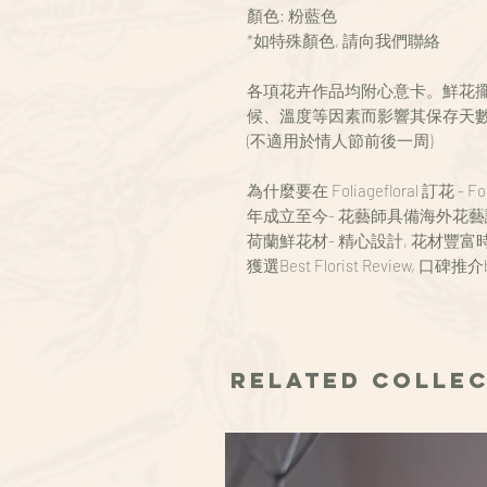
顏色: 粉藍色
*如特殊顏色, 請向我們聯絡
各項花卉作品均附心意卡。鮮花擺放
候、溫度等因素而影響其保存天
(不適用於情人節前後一周)
為什麼要在 Foliagefloral 訂花 - 
年成立至今- 花藝師具備海外花藝
荷蘭鮮花材- 精心設計, 花材豐富
獲選Best Florist Review, 口碑推介b
Related Colle