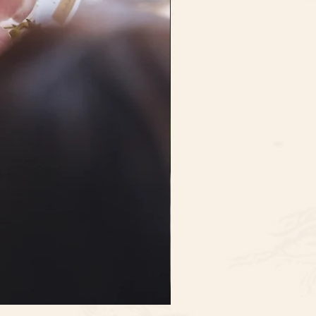
Ocean
Song