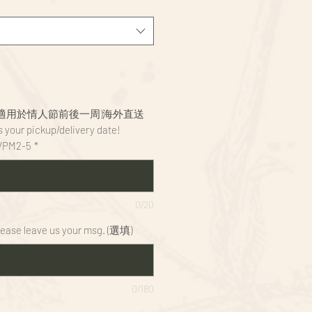
(不適用於情人節前後一周)海外直送
 your pickup/delivery date!
/PM2-5
*
0/20
Please leave us your msg. (選填)
0/180