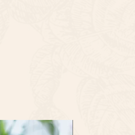
已經拍賣而影響訂花安排。故此，
訂單
更換清水
我們聯絡
或更改任何已確定的訂單，請閣下
次上門配送費用，懇請確認收件資訊
品包裝，可每天將清水注入花束內維
心意卡。
下於訂購前細閱訂明的退貨或更換
擇時間內簽收花品及花禮，以免造
 - 8 天，花材也會因環境、氣候、
址) 須負擔二次運費。
, 避免花蕊內部積水，如有乾枯可
其保存天數。
，偶有花材缺貨或品質不佳的情
無法指定上午/下午時段送達
可能視花朵大小微調，若有特殊朵
可加長花期，切勿放在高溫悶熱或強
。如對花品出品有任何疑問，請務
9am-5pm、早上時段 9-12、
一切以現貨花時作準，客人在確認
品的保養。
退貨或更換政策，倘閣下訂購的商
意見，請於收貨後3小時內致電
街62號地鋪(近界限街,太子站D
info@foliagestore.com
以查詢有關
g.page/Foliagestore?share
，請準備訂單編號、收貨時間及日
片，並保留貨物及其包裝。請務必
合規格或不正確之貨物。為改善服
回貨品以作調查。如閣下/收件人
品，將可能不獲賠償，如我們要求
，將會於收到申請後一天內提出。
味及重花粉, 吸入或接觸或會引致
人或寵物已知對個別花材有敏感徵
決定是否購買。