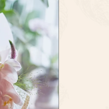
L 將為保持質量, 會結合美學, 質量及色
保留更改產品內容的權利，恕不另
求, 請在落單前告訴/備註我們.
store.com/terms