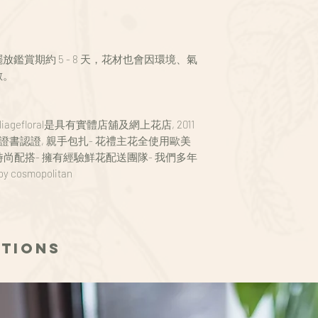
成時間不足及花卉
簽收者則視為不同
天修剪花莖底部及
*如特殊顏色, 請向
請恕我們未能取消
– 每筆交易僅含一
– 如需維持花紙禮
各項花卉作品均附
理解及體諒。請閣
完整、是否能於選
持基本水量
鮮花擺放鑑賞期約 5
政策。
成二次運送(含修改地
– 淋水時請避開花瓣
鑑賞期約 5 - 8 天，花材也會因環境、氣
溫度等因素而影響
鮮花是以天然植本
– 特殊節慶將可能
將花瓣剝除
數。
形，主花枝數將有
1 專人上門配送
– 放置通風涼爽處
數需求請來電洽詢
可選擇配送時段為：全日
光環境下
必在下單時查問，
下午時段 2-5。
Foliagefloral是具有實體店舖及網上花店, 2011
收花後需承擔對花
證書認證, 親手包扎- 花禮主花全使用歐美
根據個別供應商的
2 到店自取
,
品未如理想或有任何
時尚配搭- 擁有經驗鮮花配送團隊- 我們多年
我們位於九龍太子汝州
66 444 643或電郵至
y cosmopolitan
出口步行3分鐘) https://
換貨或退款之安排
期、相關貨品之照
保留所有損壞、不
務，我們可能要求收
ctions
未能或拒絕交回貨
收回貨品以作調查
個別花材原身帶有香
敏感情況，如收花
狀，請考慮情況後