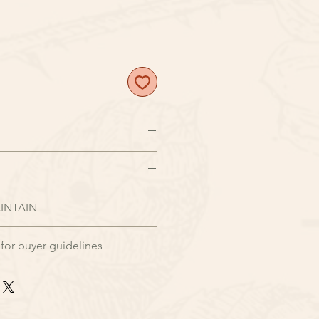
"
服務, 亦是 Foliagestore
每季都會介紹當造的荷蘭直送鮮花作為花
7天前
完成訂購, 並寫下送花日子。
INTAIN
急訂購、特殊需求請於營業時間來
布各地的色彩艷麗的鬱金香，荷蘭
p:
+85266444643
。收到款項後訂
的花藝師團隊精選, 並我們精選的
for buyer guidelines
過程處理, 我們會以環保紙袋盛載,
麗的鬱金香，為收花者帶來驚喜！
電郵確認. 如無特別情況，本店將
便攜
飛燕, 時令襯花(襯色包裝紙)
，會立即進入海外花卉採購程序，
訂單
時發送訂單資料予所屬花商戶作備
拆下，放入適合花器並注入適度水
)/ 35cm(Std) / ~45cm (Large) 圖
已確認訂單中作臨時的更改，會造
一位收件人簽收，若相同地址、不同
的葉片去除避免腐爛，強烈建議每
 Size