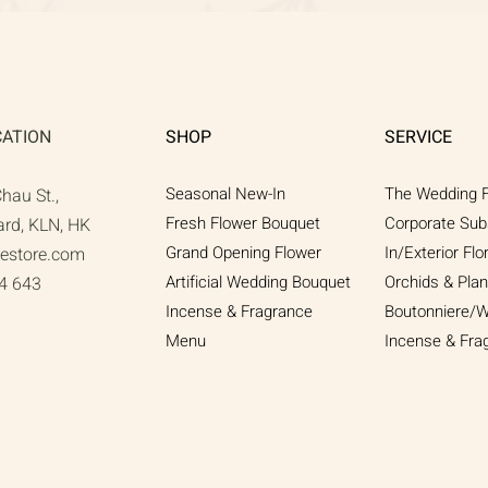
快速瀏覽
CATION
SHOP
SERVICE
Seasonal New-In
The Wedding F
Chau St.,
Fresh Flower Bouquet
Corporate Sub
ard, KLN, HK
Grand Opening Flower
In/Exterior Flo
gestore.com
Artificial Wedding Bouquet​
Orchids & Plan
4 643
Incense & Fragrance
Boutonniere/W
Menu
Incense & Fra