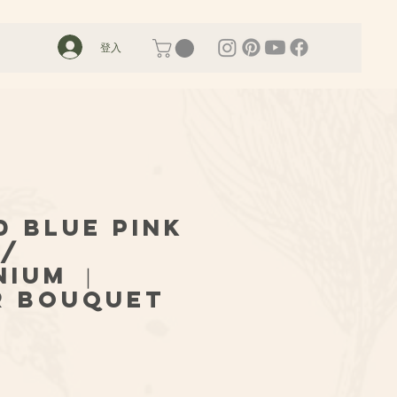
登入
d Blue Pink
w/
nium ｜
r Bouquet