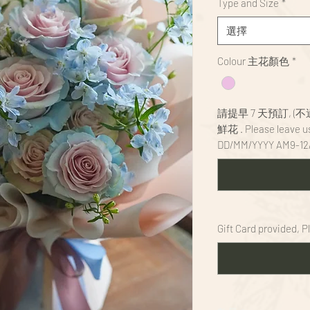
Type and Size
*
選擇
Colour 主花顏色
*
請提早 7 天預訂, 
鮮花 . Please leave us
DD/MM/YYYY AM9-12
Gift Card provided, 