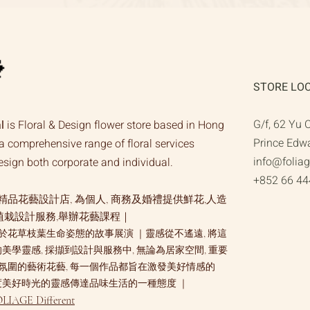
Avalanche
Rose
w/Orchid
｜
Flower
Bouquet
STORE LO
G/f, 62 Yu 
l
is Floral & Design flower store based in Hong
Prince Edw
a comprehensive range of floral services
info@folia
design both corporate and individual.
+852 66 44
品花藝設計店, 為個人, 商務及婚禮提供鮮花,人造
植栽設計服務,舉辦花藝課程｜
於花草枝葉生命姿態的故事展演 ｜靈感從不遙遠, 將這
的美學靈感, 採擷到設計與服務中, 無論為居家空間, 重要
氛圍的藝術花藝, 每一個作品都旨在激發美好情感的
共度美好時光的靈感傳達品味生活的一種態度 ｜
LIAGE Different