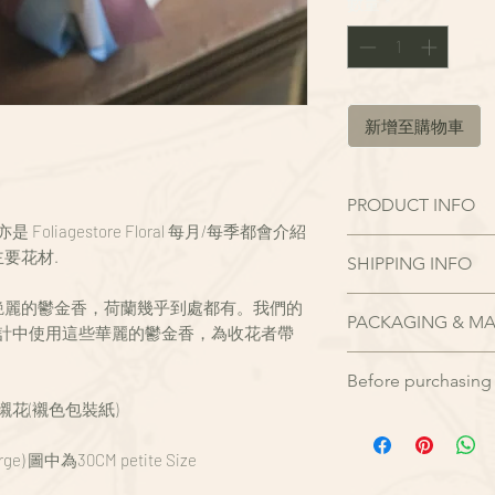
數量
*
新增至購物車
PRODUCT INFO
liagestore Floral 每月/每季都會介紹
"月度限定 - 鮮花花禮
要花材.
SHIPPING INFO
提供一站式網購連送花上門
Floral 每月/
請於送花日期前
5-
艷麗的鬱金香，荷蘭幾乎到處都有。我們的
禮的主要花材.
PACKAGING & MA
如少於預訂日子緊
設計中使用這些華麗的鬱金香，為收花者帶
最引人注目的是遍
電專人服務 Whatsap
運輸包裝
幾乎到處都有。我們
單確認及送出。
Before purchasing 
– 為保護花束在運輸
設計中使用這些華
下單成功後，將收到
令襯花(襯色包裝紙)
也為更方便提取及
主花: 淺粉玫瑰, 藍
由於訂單在確認後
不會與您聯繫確認
鮮 花禮維護
類型: 花束
我們採購專員會即
配送說明
rge) 圖中為30CM petite Size
– 收到後可將包裝
花束尺寸: ~28cm(Petite
貨及出貨，因此在
– 鮮花品及花禮限
份，將可能在水中
中為~28-30CM petite