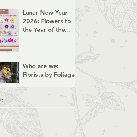
Lunar New Year
2026: Flowers to
the Year of the
Horse
Who are we:
Florists by Foliage
ve
3月
1月
9月