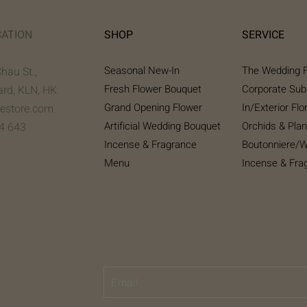
CATION
SHOP
SERVICE
Seasonal New-In
The Wedding F
Chau St.,
Fresh Flower Bouquet
Corporate Sub
ard, KLN, HK
Grand Opening Flower
In/Exterior Flo
gestore.com
Artificial Wedding Bouquet​
Orchids & Plan
4 643
Incense & Fragrance
Boutonniere/W
Menu
Incense & Fra