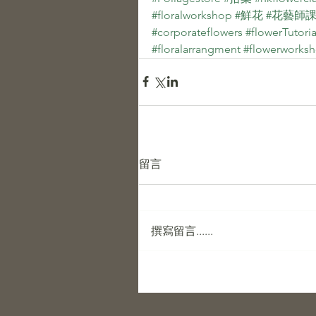
#floralworkshop
​​ 
#鮮花
​​ 
#花藝師
#corporateflowers
​​ 
#flowerTutoria
#floralarrangment
​​ 
#flowerworks
留言
撰寫留言......