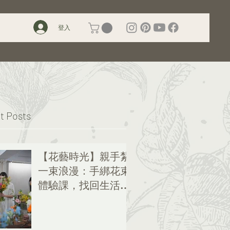
登入
t Posts
【花藝時光】親手紮
一束浪漫：手綁花束
體驗課，找回生活的
儀式感