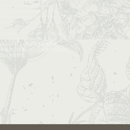
orkshop
foliage
foliagestore_course
ore_course​​
freshbouquet
gift
gift bouquet
de
handwritten
headpiece
hkflowerclass​​
rshop
hkwedding
love
mothers day
noblefir
ple
roadshow
rosebouquet
ovebouquet
silkbouquet
silkflower
valentine
's day
wedd
wedding
wedding floral
deco
workshop
xmas
佈置
宴會
惠蘭
球
晚會
花球
花環
花藝師課​​
花藝班
花藝課程
​
鮮花束
鮮襟花