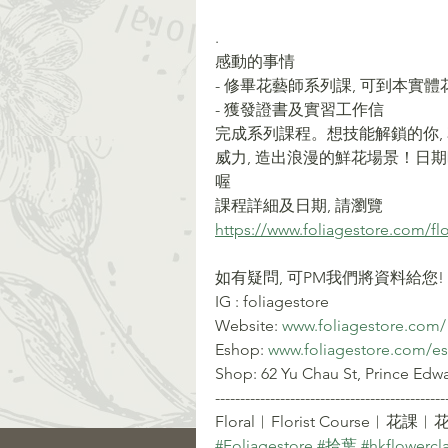
.
感動的事情
- 修畢花藝師系列課, 可到本實
- 獲發證書及實習工作信
完成系列課程。想技能解鎖的你,
威力, 造出浪漫的鮮花場景！日期
喔
課程詳細及日期, 請瀏覽
https://www.foliagestore.com/flo
如有疑問, 可PM我們將資料給您!
IG : foliagestore
Website: 
www.foliagestore.com/
Eshop: 
www.foliagestore.com/e
Shop: 62 Yu Chau St, Prince Edw
----------------------------------------------
Floral︱Florist Course︱花課︱
#Foliagestore
​​ 
#拾葉
​​ 
#hkflowercl