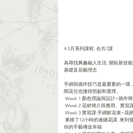
4-5月系列課程, 合共7課
.
為尋找興趣融⼊⽣活, 開拓新技
基礎及花藝理念
.
手綁與插作技巧是最重要的一環
閱花兒也懂得照顧和選擇。
 Week 1 顏色理論與設計+插
 Week 2 花材簡介與應用。實
 Week 3 實習課:手綁鮮花束+花
 累積了12小時的連續花課, 來到發掘你的個人風格，也要學懂把花兒通過
你的手藝傳送幸福