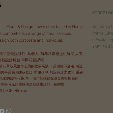
STORE LO
G/f, 62 Yu 
l
is Floral & Design flower store based in Hong
Prince Edw
a comprehensive range of floral services
info@folia
design both corporate and individual.
+852 66 44
品花藝設計店, 為個人, 商務及婚禮提供鮮花,人造
植栽設計服務,舉辦花藝課程｜
於花草枝葉生命姿態的故事展演 ｜靈感從不遙遠, 將這
的美學靈感, 採擷到設計與服務中, 無論為居家空間, 重要
氛圍的藝術花藝, 每一個作品都旨在激發美好情感的
共度美好時光的靈感傳達品味生活的一種態度 ｜
LIAGE Different