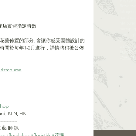
flowerw
foliagest
handma
hkflowe
體花店實習指定時數
party
pur
sendingl
 花藝佈置的部分, 會讓你感受團體設計的
valentine
wedding
時間於每年1-2月進行，詳情將稍後公佈
拖尾花
花藝課程​
ristcourse
shop
ard, KLN, HK
------------
花 藝 師 課
ass
​​ 
#floralclass
​​ 
#floristhk
​​ 
#花課
​​ 