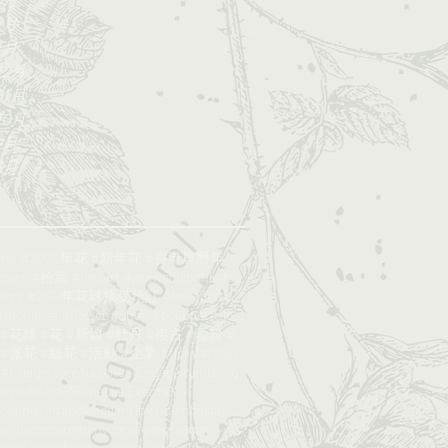
2月
1月
12月
11月
10月
9月
5月
lower #2020年花 #新年花 #香港農曆年
#Foliagestore #拾葉 #fineart #preweddinghk #engageme
#foliagestore #2017年花球接受預訂 #bouquet #wedding #鮮花花球
#poppy #monalisa #flower #shop #bouquet#florist
#絲花球 #花球 #花 #新娘 #牡丹 #復古 #啞粉 #bouquet#foliagesrore
派花 #絲花 #活動 #企業 #floral#flower
oliagestore
Audience Engagement
Blog
ogo design
PR
Special Events
hooting
Vintage
Wedding invitation
bigday
car decor
ceremony
corsage
corsages
entphotos
faux
fauxbouquet
floral
floristhk