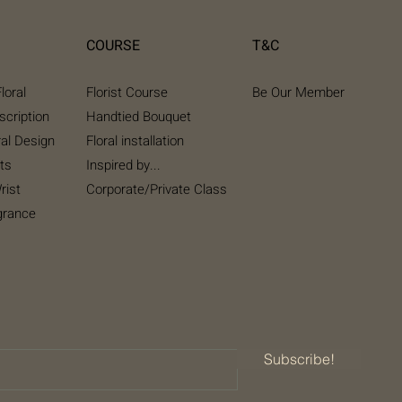
COURSE
T&C
loral
Florist Course
Be Our Member
scription
Handtied Bouquet
ral Design
Floral installation
ts
Inspired by...
rist
Corporate/Private Class
grance
Subscribe!