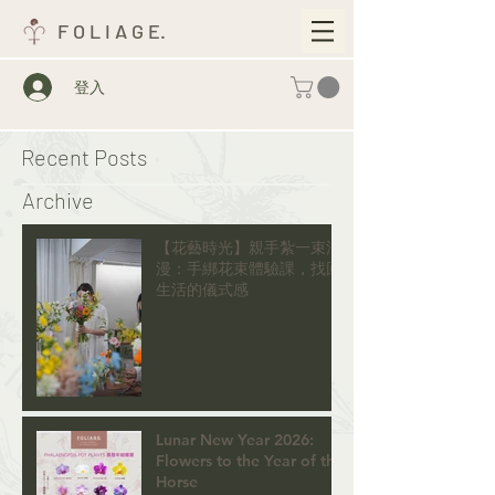
F O L I A G E.
登入
Recent Posts
Archive
【花藝時光】親手紮一束浪
漫：手綁花束體驗課，找回
生活的儀式感
Lunar New Year 2026:
Flowers to the Year of the
Horse