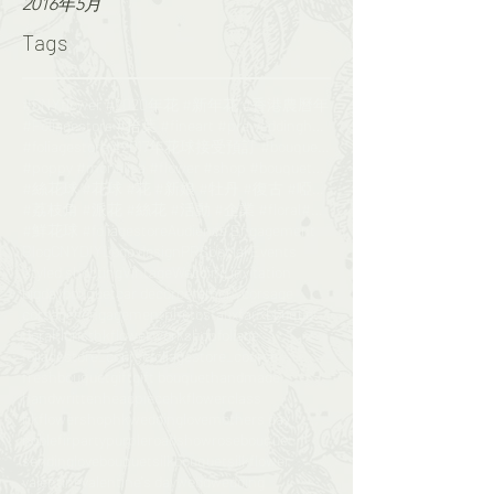
2016年5月
Tags
#CNYflower #2020年花 #新年花 #香港農曆年
#Foliagestore #拾葉 #fineart #preweddinghk #engageme
#foliagestore #2017年花球接受預訂 #bouquet #wedding #鮮花花球
#poppy #monalisa #flower #shop #bouquet#florist
#絲花球 #花球 #花 #新娘 #牡丹 #復古 #啞粉 #bouquet#foliagesrore
#荔枝角 #派花 #絲花 #活動 #企業 #floral#flower
#鮮花球 #foliagestore
Audience Engagement
Blog
CNY
DIY
Logo design
PR
Special Events
Styled shooting
Vintage
Wedding invitation
bigday
bouquet
car decor
ceremony
corsage
corsages
engagementphotos
faux
fauxbouquet
floral
floristhk
flowerworkshop
foliage
foliagestore_course
foliagestore_course​​
freshbouquet
gift
gift bouquet
handmade
handwritten
headpiece
hkflowerclass​​
hkflowershop
hkwedding
love
mothers day
noblefir
party
purple
roadshow
rosebouquet
sendinglovebouquet
silkbouquet
silkflower
valentine
valentine's day
wedd
wedding