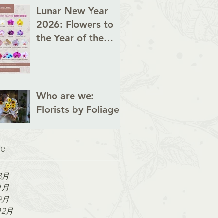
Lunar New Year
2026: Flowers to
the Year of the
Horse
Who are we:
Florists by Foliage
ve
3月
1月
9月
12月