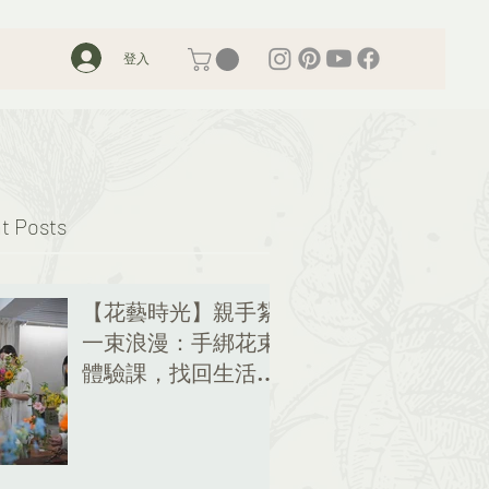
登入
t Posts
【花藝時光】親手紮
一束浪漫：手綁花束
體驗課，找回生活的
儀式感