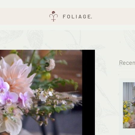
F O L I A G E.
Recen