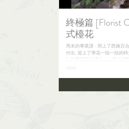
終極篇 [Florist
式檯花
周末的畢業課 - 用上了西施百
付出, 迎上了學花一段一段的時光，
年第三期預備招生，有意的話歡迎查詢！ 
日期, 請瀏覽...