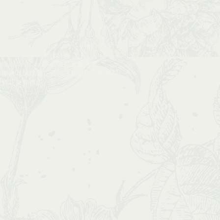
ore_course​​
freshbouquet
gift
gift bouquet
de
handwritten
headpiece
hkflowerclass​​
rshop
hkwedding
love
mothers day
noblefir
ple
roadshow
rosebouquet
ovebouquet
silkbouquet
silkflower
valentine
's day
wedd
wedding
wedding floral
deco
workshop
xmas
佈置
宴會
惠蘭
球
晚會
花球
花環
花藝師課​​
花藝班
花藝課程
​
鮮花束
鮮襟花