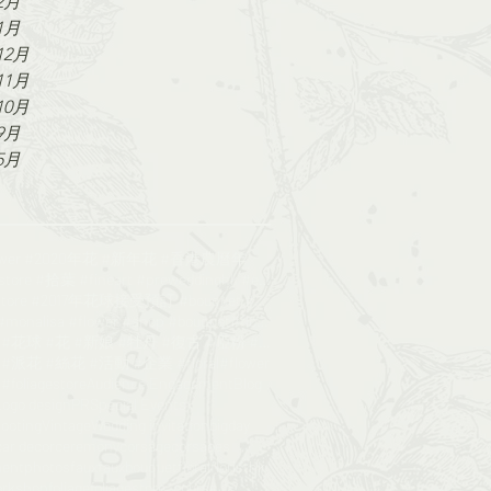
2月
1月
12月
11月
10月
9月
5月
lower #2020年花 #新年花 #香港農曆年
#Foliagestore #拾葉 #fineart #preweddinghk #engageme
#foliagestore #2017年花球接受預訂 #bouquet #wedding #鮮花花球
#poppy #monalisa #flower #shop #bouquet#florist
#絲花球 #花球 #花 #新娘 #牡丹 #復古 #啞粉 #bouquet#foliagesrore
派花 #絲花 #活動 #企業 #floral#flower
oliagestore
Audience Engagement
Blog
Logo design
PR
Special Events
hooting
Vintage
Wedding invitation
bigday
car decor
ceremony
corsage
corsages
entphotos
faux
fauxbouquet
floral
floristhk
orkshop
foliage
foliagestore_course