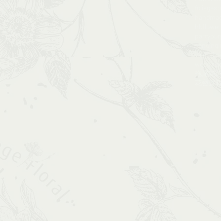
foliagest
handma
hkflowe
party
pur
sendingl
valentine
wedding
拖尾花
花藝課程​