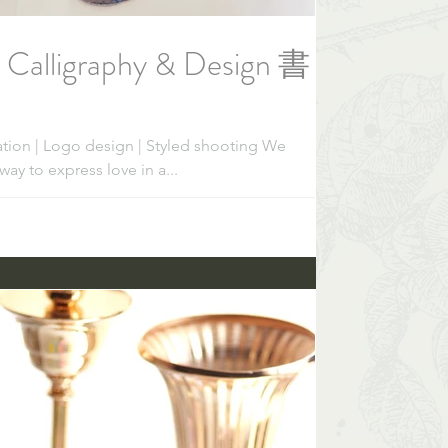
 Calligraphy & Design 書
ation | Logo design | Styled shooting We
way to express love in a...