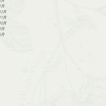
2月
1月
12月
11月
10月
9月
5月
lower #2020年花 #新年花 #香港農曆年
#Foliagestore #拾葉 #fineart #preweddinghk #engageme
#foliagestore #2017年花球接受預訂 #bouquet #wedding #鮮花花球
#poppy #monalisa #flower #shop #bouquet#florist
#絲花球 #花球 #花 #新娘 #牡丹 #復古 #啞粉 #bouquet#foliagesrore
派花 #絲花 #活動 #企業 #floral#flower
oliagestore
Audience Engagement
Blog
Logo design
PR
Special Events
hooting
Vintage
Wedding invitation
bigday
car decor
ceremony
corsage
corsages
entphotos
faux
fauxbouquet
floral
floristhk
orkshop
foliage
foliagestore_course