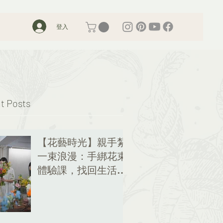
登入
t Posts
【花藝時光】親手紮
一束浪漫：手綁花束
體驗課，找回生活的
儀式感