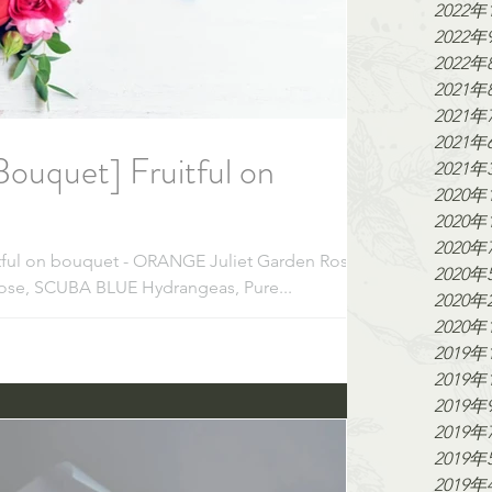
2022年
2022年
2022年
2021年
2021年
2021年
ouquet] Fruitful on
2021年
2020年
2020年
2020年
tful on bouquet - ORANGE Juliet Garden Rose,
2020年
ose, SCUBA BLUE Hydrangeas, Pure...
2020年
2020年
2019年
2019年
2019年
2019年
2019年
2019年