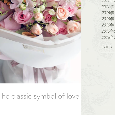
2017年
2017年
2016年
2016年
2016年
2016年
2016年
Tags
#CNYf
#荔枝角 #
#鮮花球 #f
 The classic symbol of love
CNY
DIY
Styled s
bouquet
engagem
flowerw