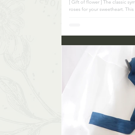
[ Gift of flower ] The classic sy
roses for your sweetheart. This