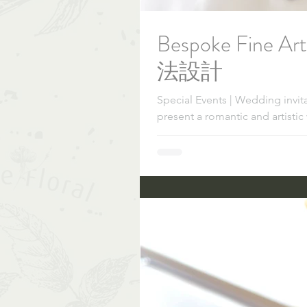
Bespoke Fine Art
法設計
Special Events | Wedding invit
present a romantic and artistic 