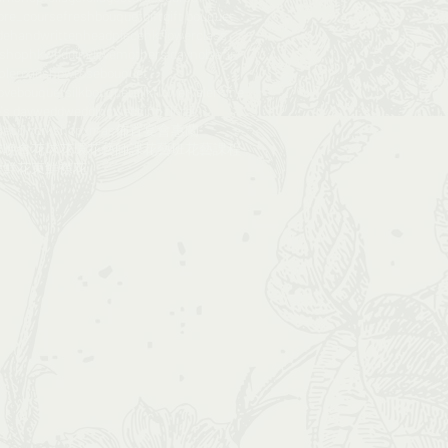
ore_course​​
freshbouquet
gift
gift bouquet
de
handwritten
headpiece
hkflowerclass​​
rshop
hkwedding
love
mothers day
noblefir
ple
roadshow
rosebouquet
ovebouquet
silkbouquet
silkflower
valentine
's day
wedd
wedding
wedding floral
deco
workshop
xmas
佈置
宴會
惠蘭
球
晚會
花球
花環
花藝師課​​
花藝班
花藝課程
​
鮮花束
鮮襟花