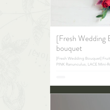
[Fresh Wedding B
bouquet
[Fresh Wedding Bouquet] Frui
PINK Ranunculus, LACE Mini-R