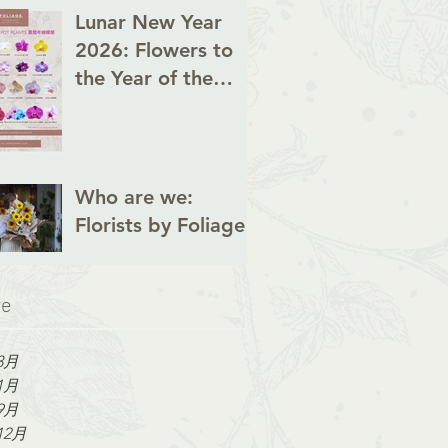
Lunar New Year
2026: Flowers to
the Year of the
Horse
Who are we:
Florists by Foliage
ve
3月
1月
9月
12月