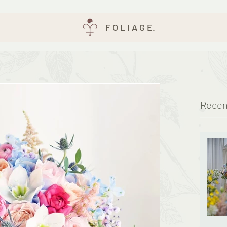
F O L I A G E.
Recen