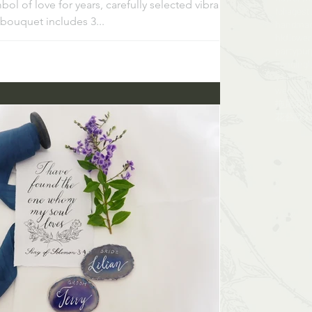
mbol of love for years, carefully selected vibrant
foliagest
 bouquet includes 3...
handma
hkflowe
party
pur
sendingl
valentine
wedding
拖尾花
花藝課程​