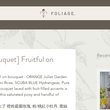
F O L I A G E.
Recen
quet] Fruitful on
ul on bouquet - ORANGE Juliet Garden 
ni-Rose, SCUBA BLUE Hydrangeas, Pure 
bouquet laced with fruit filled accents is 
this saturated posy and handful of 
用上了 橙粉庭園玫瑰, 粉/桃紅小牡丹, 蕾絲