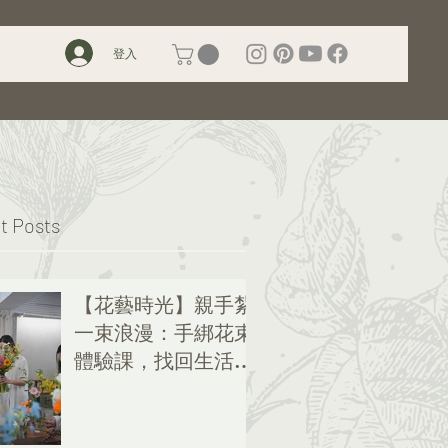
登入
t Posts
【花藝時光】親手紮
一束浪漫：手綁花束
體驗課，找回生活的
儀式感