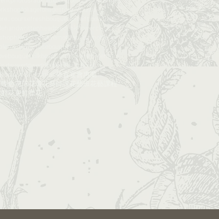
orkshop
foliage
foliagestore_course
ore_course​​
freshbouquet
gift
gift bouquet
de
handwritten
headpiece
hkflowerclass​​
rshop
hkwedding
love
mothers day
noblefir
ple
roadshow
rosebouquet
ovebouquet
silkbouquet
silkflower
valentine
's day
wedd
wedding
wedding floral
deco
workshop
xmas
佈置
宴會
惠蘭
球
晚會
花球
花環
花藝師課​​
花藝班
花藝課程
​
鮮花束
鮮襟花