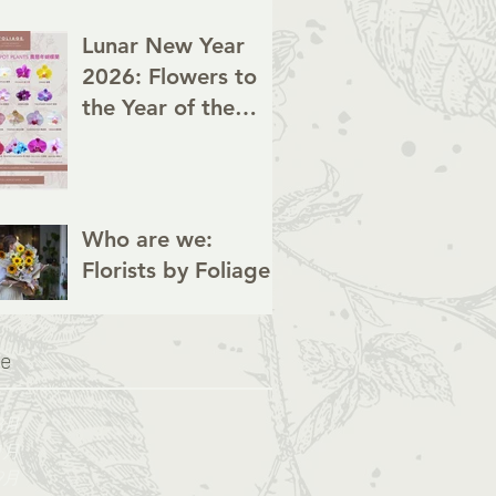
Lunar New Year
2026: Flowers to
the Year of the
Horse
Who are we:
Florists by Foliage
ve
3月
1月
9月