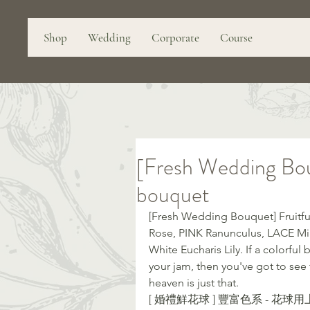
Shop
Wedding
Corporate
Course
[Fresh Wedding Bou
bouquet
[Fresh Wedding Bouquet] Fruitf
Rose, PINK Ranunculus, LACE Mi
White Eucharis Lily. If a colorful 
your jam, then you've got to see 
heaven is just that.
[ 婚禮鮮花球 ] 豐富色系 - 花球