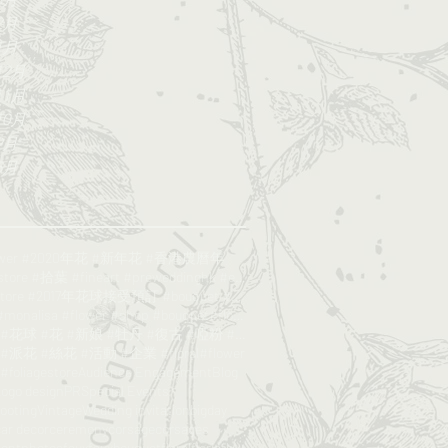
2月
1月
12月
11月
10月
9月
5月
lower #2020年花 #新年花 #香港農曆年
#Foliagestore #拾葉 #fineart #preweddinghk #engageme
#foliagestore #2017年花球接受預訂 #bouquet #wedding #鮮花花球
#poppy #monalisa #flower #shop #bouquet#florist
#絲花球 #花球 #花 #新娘 #牡丹 #復古 #啞粉 #bouquet#foliagesrore
派花 #絲花 #活動 #企業 #floral#flower
oliagestore
Audience Engagement
Blog
ogo design
PR
Special Events
hooting
Vintage
Wedding invitation
bigday
car decor
ceremony
corsage
corsages
entphotos
faux
fauxbouquet
floral
floristhk