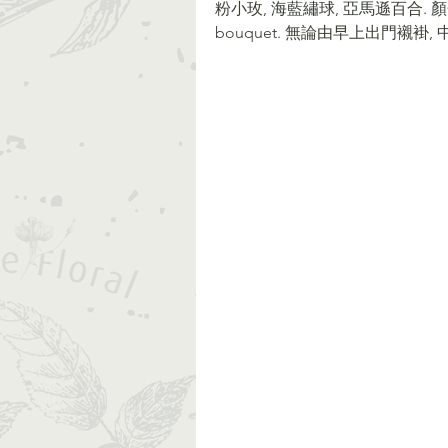
粉小玫, 海藍繡球, 亞馬遜百合. 顏色比
bouquet. 無論由早上出門襯褂, 中