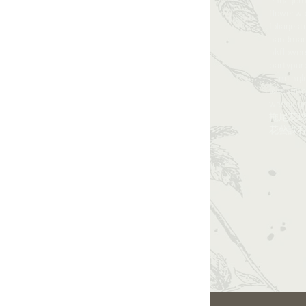
flowerw
foliagest
handma
hkflowe
party
pur
sendingl
valentine
wedding
拖尾花
花藝課程​