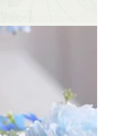
wedding floral
weddingdeco
workshop
xmas
佈置
宴會
惠蘭
拖尾花球
晚會
花球
花環
花藝師課​​
花藝班
花藝課程
花藝課程​​
鮮花束
鮮襟花