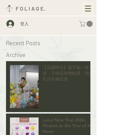
F O L I A G E.
登入
Recent Posts
Archive
【花藝時光】親手紮一束浪
漫：手綁花束體驗課，找回
生活的儀式感
Lunar New Year 2026:
Flowers to the Year of the
Horse