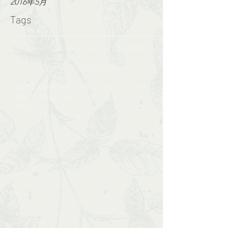
2016年5月
Tags
#CNYflower #2020年花 #新年花 #香港農曆年
#Foliagestore #拾葉 #fineart #preweddinghk #engageme
#foliagestore #2017年花球接受預訂 #bouquet #wedding #鮮花花球
#poppy #monalisa #flower #shop #bouquet#florist
#絲花球 #花球 #花 #新娘 #牡丹 #復古 #啞粉 #bouquet#foliagesrore
#荔枝角 #派花 #絲花 #活動 #企業 #floral#flower
#鮮花球 #foliagestore
Audience Engagement
Blog
CNY
DIY
Logo design
PR
Special Events
Styled shooting
Vintage
Wedding invitation
bigday
bouquet
car decor
ceremony
corsage
corsages
engagementphotos
faux
fauxbouquet
floral
floristhk
flowerworkshop
foliage
foliagestore_course
foliagestore_course​​
freshbouquet
gift
gift bouquet
handmade
handwritten
headpiece
hkflowerclass​​
hkflowershop
hkwedding
love
mothers day
noblefir
party
purple
roadshow
rosebouquet
sendinglovebouquet
silkbouquet
silkflower
valentine
valentine's day
wedd
wedding