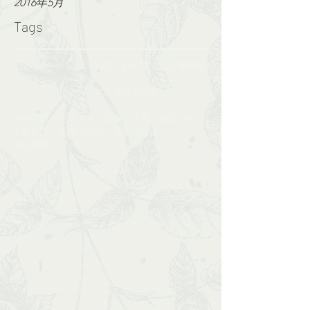
2016年5月
Tags
#CNYflower #2020年花 #新年花 #香港農曆年
#Foliagestore #拾葉 #fineart #preweddinghk #engageme
#foliagestore #2017年花球接受預訂 #bouquet #wedding #鮮花花球
#poppy #monalisa #flower #shop #bouquet#florist
#絲花球 #花球 #花 #新娘 #牡丹 #復古 #啞粉 #bouquet#foliagesrore
#荔枝角 #派花 #絲花 #活動 #企業 #floral#flower
#鮮花球 #foliagestore
Audience Engagement
Blog
CNY
DIY
Logo design
PR
Special Events
Styled shooting
Vintage
Wedding invitation
bigday
bouquet
car decor
ceremony
corsage
corsages
engagementphotos
faux
fauxbouquet
floral
floristhk
flowerworkshop
foliage
foliagestore_course
foliagestore_course​​
freshbouquet
gift
gift bouquet
handmade
handwritten
headpiece
hkflowerclass​​
hkflowershop
hkwedding
love
mothers day
noblefir
party
purple
roadshow
rosebouquet
sendinglovebouquet
silkbouquet
silkflower
valentine
valentine's day
wedd
wedding