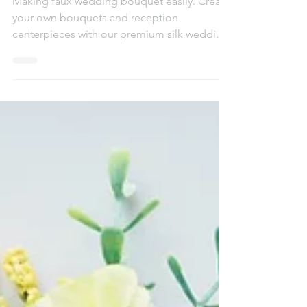
Bouquet 婚禮花球自己造
Making faux wedding bouquet easily. Create
your own bouquets and reception
centerpieces with our premium silk wedding
flowers 婚禮花球自己手造,...