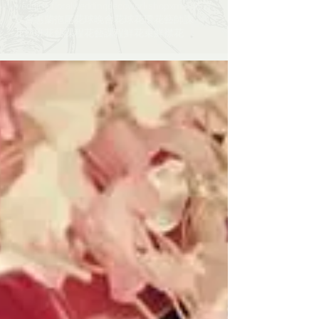
wedding floral
weddingdeco
workshop
xmas
佈置
宴會
惠蘭
拖尾花球
晚會
花球
花環
花藝師課​​
花藝班
花藝課程
花藝課程​​
鮮花束
鮮襟花