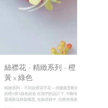
絲襟花 - 精緻系列 - 橙 x
黃 x 綠色