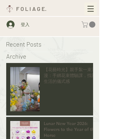
F O L I A G E.
登入
Recent Posts
Archive
【花藝時光】親手紮一束浪
漫：手綁花束體驗課，找回
生活的儀式感
Lunar New Year 2026:
Flowers to the Year of the
Horse