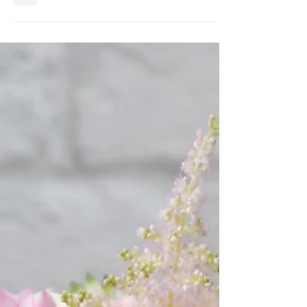
精緻系列 -- 不同款襟花手花 -- 持繼最受歡迎
的橙X黃X綠色組合 在我們的設計下, 不斷有新
靈感新花材新構思, 在絲花材中, 仍然有很多靚
的素材, Different idea of corsages collection
熱賣中~~~~ 不同款襟花手花, 即上...