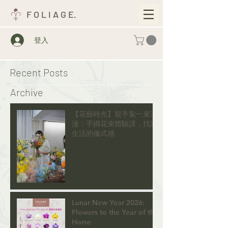
F O L I A G E.
登入
Recent Posts
Archive
【花藝時光】親手紮一束浪
漫：手綁花束體驗課，找回
生活的儀式感
Lunar New Year 2026:
Flowers to the Year of the
Horse