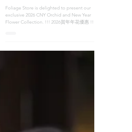
Flowers to the Year of the
Horse
Foliage Store is delighted to present our
exclusive 2026 CNY Orchid and New Year
Flower Collection. !!! 2026賀年年花優惠 !!!
🎁Promo Code 活動誠邀大家ig/fb 留言「索
取優惠碼」，搶先尊享優惠！🎁🎁凡購買蝴蝶
蘭系列，滿$1500即可享免運費優惠！🎁 🎁凡
預訂指定賀年鮮花，可享免運費優惠！🎁
Lunar New Year , also known as Chinese New
Year or Spring Festival, our dedicated floral
team has sourced premium orchids directly
from cultivators in Japan, Taiwan, and local
New Territories farms, ensuring exceptional
freshness and durability. Inspired by t