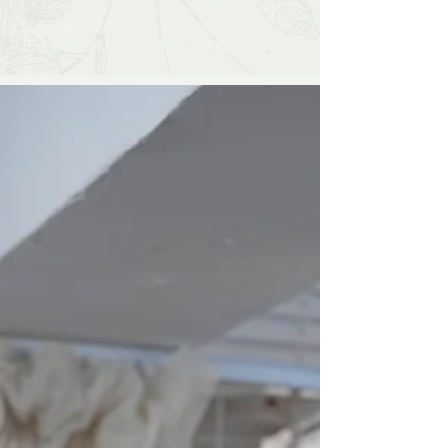
wedding floral
weddingdeco
workshop
xmas
佈置
宴會
惠蘭
拖尾花球
晚會
花球
花環
花藝師課​​
花藝班
花藝課程
花藝課程​​
鮮花束
鮮襟花