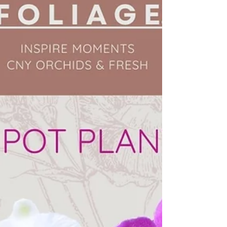
手綁花束（Hand-tied Bouquet）是花藝中最
經典、也最迷人的技法。它不需要花泥或複雜
的容器，僅僅依靠雙手的虎口作為支點，透過
「螺旋腳（Spiral）」技法，讓每一支花材都
能在手中優雅地綻放。 學習手綁花束不僅能
鍛鍊對色彩的敏銳度，更能訓練手部的穩定
度。當你完成那一刻，看著花朵在你手中環繞
成完美的圓弧，那種成就感是無可比擬的。
🌿 這堂課，妳將收穫什麼？ 即使妳從未拿過
花剪，也完全不用擔心！我們的單堂體驗課專
為 零基礎新手 設計： 認識季節花材 ：學習如
何挑選新鮮花卉，辨識主花、配花與葉材的角
色。 色彩美學搭配 ：不只是插花，更教妳如
何搭配出具有高級感的配色方案。 核心技法
教學 ：手把手教妳掌握「螺旋腳」技法，讓
花