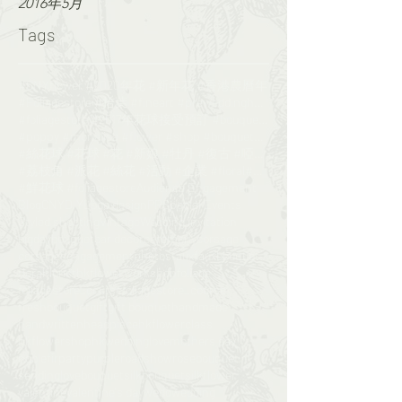
2016年5月
Tags
#CNYflower #2020年花 #新年花 #香港農曆年
#Foliagestore #拾葉 #fineart #preweddinghk #engageme
#foliagestore #2017年花球接受預訂 #bouquet #wedding #鮮花花球
#poppy #monalisa #flower #shop #bouquet#florist
#絲花球 #花球 #花 #新娘 #牡丹 #復古 #啞粉 #bouquet#foliagesrore
#荔枝角 #派花 #絲花 #活動 #企業 #floral#flower
#鮮花球 #foliagestore
Audience Engagement
Blog
CNY
DIY
Logo design
PR
Special Events
Styled shooting
Vintage
Wedding invitation
bigday
bouquet
car decor
ceremony
corsage
corsages
engagementphotos
faux
fauxbouquet
floral
floristhk
flowerworkshop
foliage
foliagestore_course
foliagestore_course​​
freshbouquet
gift
gift bouquet
handmade
handwritten
headpiece
hkflowerclass​​
hkflowershop
hkwedding
love
mothers day
noblefir
party
purple
roadshow
rosebouquet
sendinglovebouquet
silkbouquet
silkflower
valentine
valentine's day
wedd
wedding