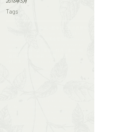
2016年5月
Tags
#CNYflower #2020年花 #新年花 #香港農曆年
#Foliagestore #拾葉 #fineart #preweddinghk #engageme
#foliagestore #2017年花球接受預訂 #bouquet #wedding #鮮花花球
#poppy #monalisa #flower #shop #bouquet#florist
#絲花球 #花球 #花 #新娘 #牡丹 #復古 #啞粉 #bouquet#foliagesrore
#荔枝角 #派花 #絲花 #活動 #企業 #floral#flower
#鮮花球 #foliagestore
Audience Engagement
Blog
CNY
DIY
Logo design
PR
Special Events
Styled shooting
Vintage
Wedding invitation
bigday
bouquet
car decor
ceremony
corsage
corsages
engagementphotos
faux
fauxbouquet
floral
floristhk
flowerworkshop
foliage
foliagestore_course
foliagestore_course​​
freshbouquet
gift
gift bouquet
handmade
handwritten
headpiece
hkflowerclass​​
hkflowershop
hkwedding
love
mothers day
noblefir
party
purple
roadshow
rosebouquet
sendinglovebouquet
silkbouquet
silkflower
valentine
valentine's day
wedd
wedding