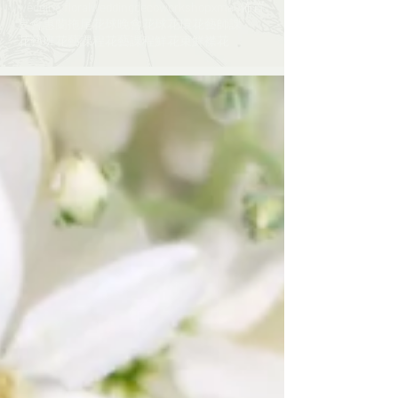
wedding floral
weddingdeco
workshop
xmas
佈置
宴會
惠蘭
拖尾花球
晚會
花球
花環
花藝師課​​
花藝班
花藝課程
花藝課程​​
鮮花束
鮮襟花