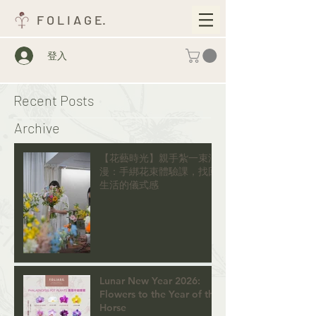
F O L I A G E.
登入
Recent Posts
Archive
【花藝時光】親手紮一束浪
漫：手綁花束體驗課，找回
生活的儀式感
Lunar New Year 2026:
Flowers to the Year of the
Horse