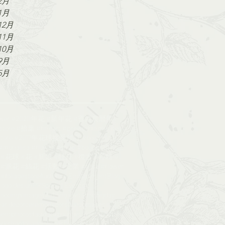
2月
1月
12月
11月
10月
9月
5月
lower #2020年花 #新年花 #香港農曆年
#Foliagestore #拾葉 #fineart #preweddinghk #engageme
#foliagestore #2017年花球接受預訂 #bouquet #wedding #鮮花花球
#poppy #monalisa #flower #shop #bouquet#florist
#絲花球 #花球 #花 #新娘 #牡丹 #復古 #啞粉 #bouquet#foliagesrore
派花 #絲花 #活動 #企業 #floral#flower
oliagestore
Audience Engagement
Blog
Logo design
PR
Special Events
hooting
Vintage
Wedding invitation
bigday
car decor
ceremony
corsage
corsages
entphotos
faux
fauxbouquet
floral
floristhk
orkshop
foliage
foliagestore_course