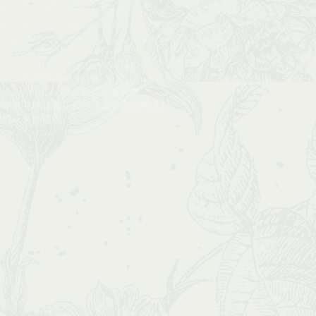
ore_course​​
freshbouquet
gift
gift bouquet
de
handwritten
headpiece
hkflowerclass​​
rshop
hkwedding
love
mothers day
noblefir
ple
roadshow
rosebouquet
ovebouquet
silkbouquet
silkflower
valentine
's day
wedd
wedding
wedding floral
deco
workshop
xmas
佈置
宴會
惠蘭
球
晚會
花球
花環
花藝師課​​
花藝班
花藝課程
​
鮮花束
鮮襟花