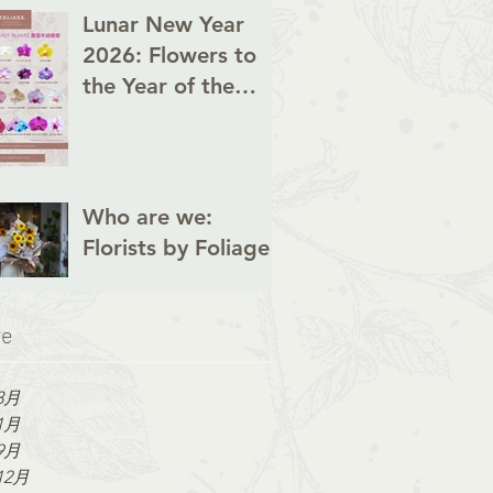
Lunar New Year
2026: Flowers to
the Year of the
Horse
Who are we:
Florists by Foliage
ve
3月
1月
9月
12月