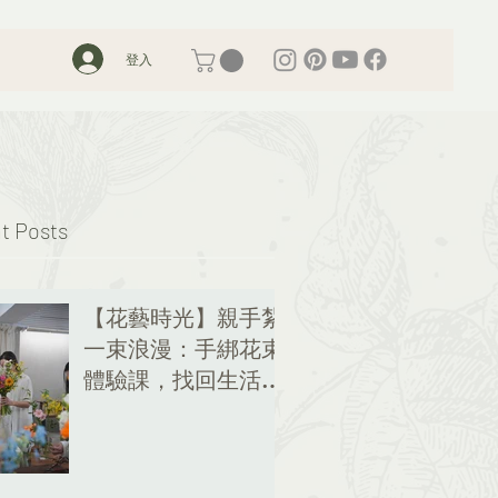
登入
t Posts
【花藝時光】親手紮
一束浪漫：手綁花束
體驗課，找回生活的
儀式感