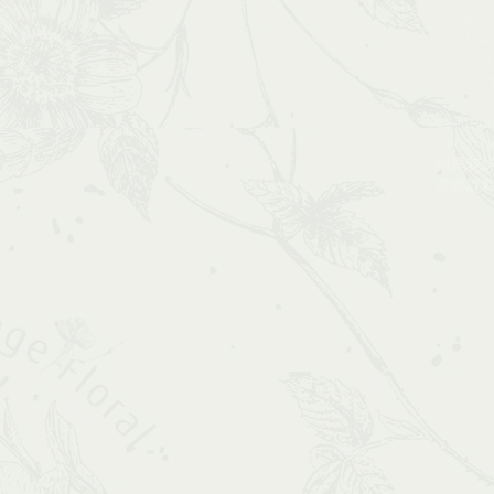
foliagest
handma
hkflowe
party
pur
sendingl
valentine
wedding
拖尾花
花藝課程​