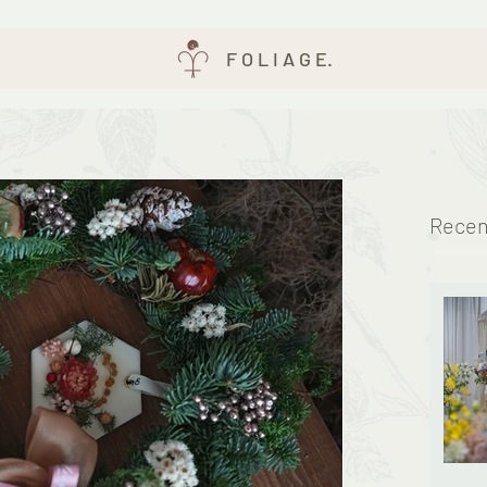
F O L I A G E.
Recen