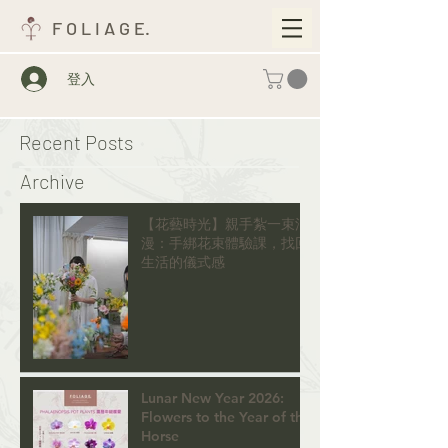
F O L I A G E.
登入
Recent Posts
Archive
【花藝時光】親手紮一束浪
漫：手綁花束體驗課，找回
生活的儀式感
Lunar New Year 2026:
Flowers to the Year of the
Horse