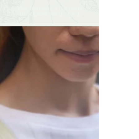
wedding floral
weddingdeco
workshop
xmas
佈置
宴會
惠蘭
拖尾花球
晚會
花球
花環
花藝師課​​
花藝班
花藝課程
花藝課程​​
鮮花束
鮮襟花