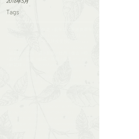
2016年5月
Tags
#CNYflower #2020年花 #新年花 #香港農曆年
#Foliagestore #拾葉 #fineart #preweddinghk #engageme
#foliagestore #2017年花球接受預訂 #bouquet #wedding #鮮花花球
#poppy #monalisa #flower #shop #bouquet#florist
#絲花球 #花球 #花 #新娘 #牡丹 #復古 #啞粉 #bouquet#foliagesrore
#荔枝角 #派花 #絲花 #活動 #企業 #floral#flower
#鮮花球 #foliagestore
Audience Engagement
Blog
CNY
DIY
Logo design
PR
Special Events
Styled shooting
Vintage
Wedding invitation
bigday
bouquet
car decor
ceremony
corsage
corsages
engagementphotos
faux
fauxbouquet
floral
floristhk
flowerworkshop
foliage
foliagestore_course
foliagestore_course​​
freshbouquet
gift
gift bouquet
handmade
handwritten
headpiece
hkflowerclass​​
hkflowershop
hkwedding
love
mothers day
noblefir
party
purple
roadshow
rosebouquet
sendinglovebouquet
silkbouquet
silkflower
valentine
valentine's day
wedd
wedding