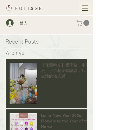
F O L I A G E.
登入
Recent Posts
Archive
【花藝時光】親手紮一束浪
漫：手綁花束體驗課，找回
生活的儀式感
Lunar New Year 2026:
Flowers to the Year of the
Horse