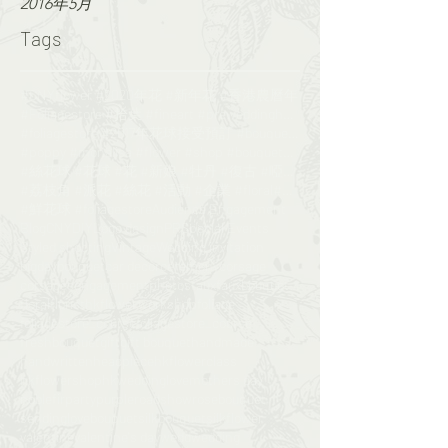
2016年5月
Tags
#CNYflower #2020年花 #新年花 #香港農曆年
#Foliagestore #拾葉 #fineart #preweddinghk #engageme
#foliagestore #2017年花球接受預訂 #bouquet #wedding #鮮花花球
#poppy #monalisa #flower #shop #bouquet#florist
#絲花球 #花球 #花 #新娘 #牡丹 #復古 #啞粉 #bouquet#foliagesrore
#荔枝角 #派花 #絲花 #活動 #企業 #floral#flower
#鮮花球 #foliagestore
Audience Engagement
Blog
CNY
DIY
Logo design
PR
Special Events
Styled shooting
Vintage
Wedding invitation
bigday
bouquet
car decor
ceremony
corsage
corsages
engagementphotos
faux
fauxbouquet
floral
floristhk
flowerworkshop
foliage
foliagestore_course
foliagestore_course​​
freshbouquet
gift
gift bouquet
handmade
handwritten
headpiece
hkflowerclass​​
hkflowershop
hkwedding
love
mothers day
noblefir
party
purple
roadshow
rosebouquet
sendinglovebouquet
silkbouquet
silkflower
valentine
valentine's day
wedd
wedding