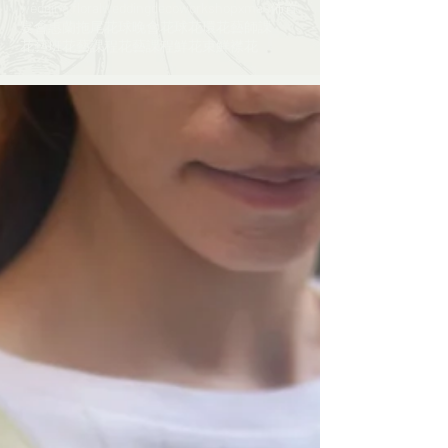
wedding floral
weddingdeco
workshop
xmas
佈置
宴會
惠蘭
拖尾花球
晚會
花球
花環
花藝師課​​
花藝班
花藝課程
花藝課程​​
鮮花束
鮮襟花