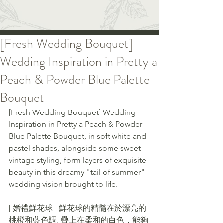
[Fresh Wedding Bouquet]
Wedding Inspiration in Pretty a
Peach & Powder Blue Palette
Bouquet
[Fresh Wedding Bouquet] Wedding 
Inspiration in Pretty a Peach & Powder 
Blue Palette Bouquet, in soft white and 
pastel shades, alongside some sweet 
vintage styling, form layers of exquisite 
beauty in this dreamy "tail of summer" 
wedding vision brought to life.
[ 婚禮鮮花球 ] 鮮花球的精髓在於漂亮的
桃橙和藍色調, 疊上在柔和的白色，能夠