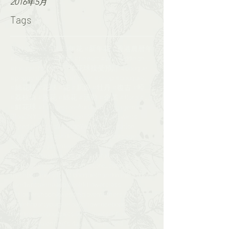
2016年5月
Tags
#CNYflower #2020年花 #新年花 #香港農曆年
#Foliagestore #拾葉 #fineart #preweddinghk #engageme
#foliagestore #2017年花球接受預訂 #bouquet #wedding #鮮花花球
#poppy #monalisa #flower #shop #bouquet#florist
#絲花球 #花球 #花 #新娘 #牡丹 #復古 #啞粉 #bouquet#foliagesrore
#荔枝角 #派花 #絲花 #活動 #企業 #floral#flower
#鮮花球 #foliagestore
Audience Engagement
Blog
CNY
DIY
Logo design
PR
Special Events
Styled shooting
Vintage
Wedding invitation
bigday
bouquet
car decor
ceremony
corsage
corsages
engagementphotos
faux
fauxbouquet
floral
floristhk
flowerworkshop
foliage
foliagestore_course
foliagestore_course​​
freshbouquet
gift
gift bouquet
handmade
handwritten
headpiece
hkflowerclass​​
hkflowershop
hkwedding
love
mothers day
noblefir
party
purple
roadshow
rosebouquet
sendinglovebouquet
silkbouquet
silkflower
valentine
valentine's day
wedd
wedding