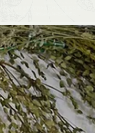
wedding floral
weddingdeco
workshop
xmas
佈置
宴會
惠蘭
拖尾花球
晚會
花球
花環
花藝師課​​
花藝班
花藝課程
花藝課程​​
鮮花束
鮮襟花