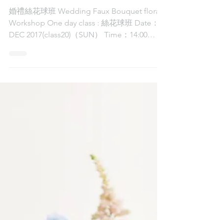
Workshop
婚禮絲花球班 Wedding Faux Bouquet floral
Workshop One day class : 絲花球班 Date：3
DEC 2017(class20)（SUN） Time：14:00
-17:00 Location：Foliagestore...