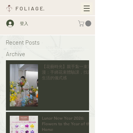
F O L I A G E.
登入
Recent Posts
Archive
【花藝時光】親手紮一束浪
漫：手綁花束體驗課，找回
生活的儀式感
Lunar New Year 2026:
Flowers to the Year of the
Horse