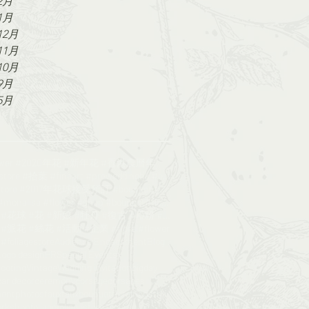
2月
1月
12月
11月
10月
9月
5月
lower #2020年花 #新年花 #香港農曆年
#Foliagestore #拾葉 #fineart #preweddinghk #engageme
#foliagestore #2017年花球接受預訂 #bouquet #wedding #鮮花花球
#poppy #monalisa #flower #shop #bouquet#florist
#絲花球 #花球 #花 #新娘 #牡丹 #復古 #啞粉 #bouquet#foliagesrore
派花 #絲花 #活動 #企業 #floral#flower
oliagestore
Audience Engagement
Blog
Logo design
PR
Special Events
hooting
Vintage
Wedding invitation
bigday
car decor
ceremony
corsage
corsages
entphotos
faux
fauxbouquet
floral
floristhk
orkshop
foliage
foliagestore_course