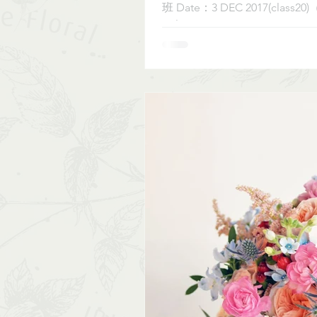
班 Date：3 DEC 2017(class20)（SUN） Time：14:00 -17:00 Location：
Foliagestore...