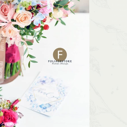
foliagest
handma
hkflowe
party
pur
sendingl
valentine
wedding
拖尾花
花藝課程​