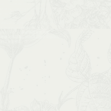
ore_course​​
freshbouquet
gift
gift bouquet
de
handwritten
headpiece
hkflowerclass​​
rshop
hkwedding
love
mothers day
noblefir
ple
roadshow
rosebouquet
ovebouquet
silkbouquet
silkflower
valentine
's day
wedd
wedding
wedding floral
deco
workshop
xmas
佈置
宴會
惠蘭
球
晚會
花球
花環
花藝師課​​
花藝班
花藝課程
​
鮮花束
鮮襟花