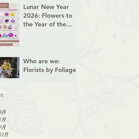
Lunar New Year
2026: Flowers to
the Year of the
Horse
Who are we:
Florists by Foliage
ve
3月
1月
9月
12月