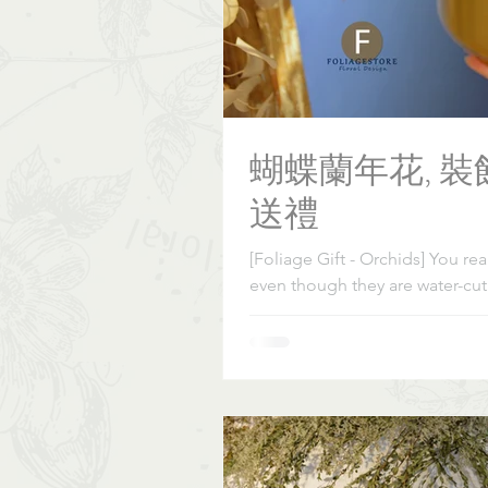
蝴蝶蘭年花, 裝
送禮
[Foliage Gift - Orchids] You re
even though they are water-cut