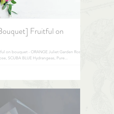
ouquet] Fruitful on
tful on bouquet - ORANGE Juliet Garden Rose,
ose, SCUBA BLUE Hydrangeas, Pure...