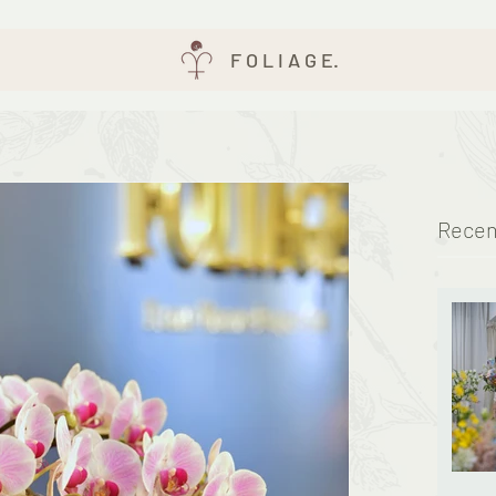
F O L I A G E.
Recen