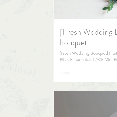
[Fresh Wedding B
bouquet
[Fresh Wedding Bouquet] Frui
PINK Ranunculus, LACE Mini-R