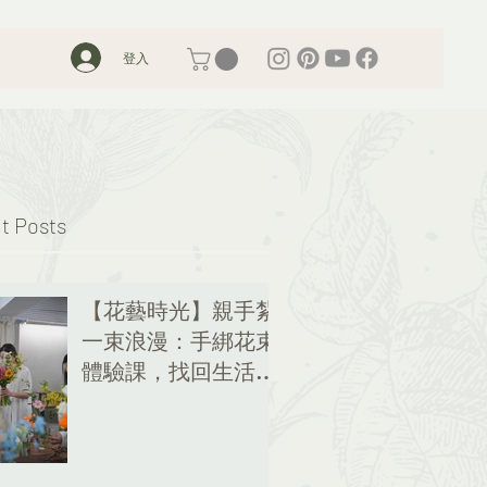
登入
t Posts
【花藝時光】親手紮
一束浪漫：手綁花束
體驗課，找回生活的
儀式感